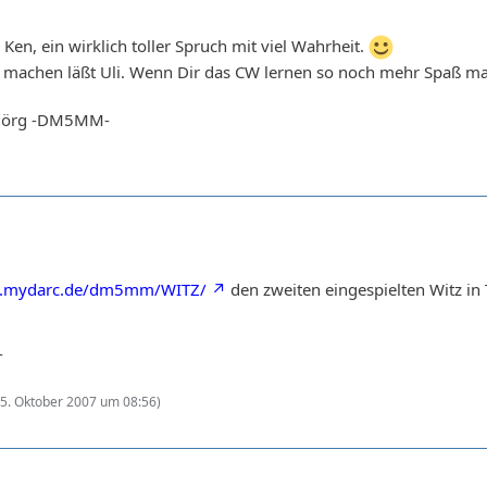
Ken, ein wirklich toller Spruch mit viel Wahrheit.
h machen läßt Uli. Wenn Dir das CW lernen so noch mehr Spaß m
e Jörg -DM5MM-
w.mydarc.de/dm5mm/WITZ/
den zweiten eingespielten Witz in 
-
(
5. Oktober 2007 um 08:56
)