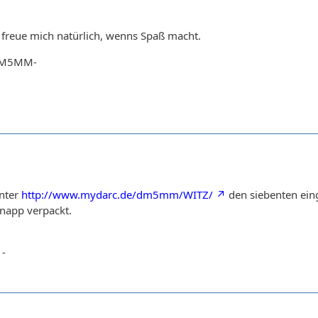
 freue mich natürlich, wenns Spaß macht.
-DM5MM-
unter
http://www.mydarc.de/dm5mm/WITZ/
den siebenten eing
napp verpackt.
 -