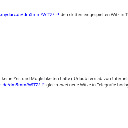
w.mydarc.de/dm5mm/WITZ/
den dritten eingespielten Witz in 
-
en keine Zeit und Möglichkeiten hatte ( Urlaub fern ab von Intern
rc.de/dm5mm/WITZ/
gleich zwei neue Witze in Telegrafie hoch
-