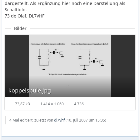
dargestellt. Als Ergänzung hier noch eine Darstellung als
Schaltbild.
73 de Olaf, DL7VHF
Bilder
koppelspule.jpg
73,87 kB
1.414 × 1.060
4.736
4 Mal editiert, zuletzt von
dl7vhf
(
10. Juli 2007 um 15:35
)