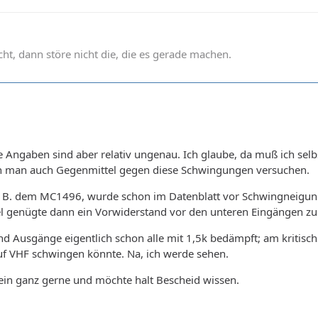
t, dann störe nicht die, die es gerade machen.
se Angaben sind aber relativ ungenau. Ich glaube, da muß ich se
nn man auch Gegenmittel gegen diese Schwingungen versuchen.
 z. B. dem MC1496, wurde schon im Datenblatt vor Schwingneigung
el genügte dann ein Vorwiderstand vor den unteren Eingängen zu
nd Ausgänge eigentlich schon alle mit 1,5k bedämpft; am kritischs
f VHF schwingen könnte. Na, ich werde sehen.
mein ganz gerne und möchte halt Bescheid wissen.