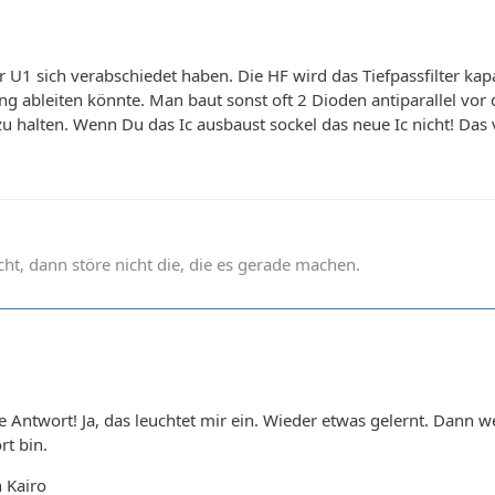
r U1 sich verabschiedet haben. Die HF wird das Tiefpassfilter ka
 ableiten könnte. Man baut sonst oft 2 Dioden antiparallel vor 
u halten. Wenn Du das Ic ausbaust sockel das neue Ic nicht! Das v
t, dann störe nicht die, die es gerade machen.
le Antwort! Ja, das leuchtet mir ein. Wieder etwas gelernt. Dann
rt bin.
 Kairo