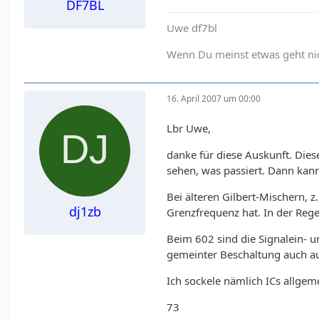
DF7BL
Uwe df7bl
Wenn Du meinst etwas geht nich
16. April 2007 um 00:00
Lbr Uwe,
danke für diese Auskunft. Die
sehen, was passiert. Dann ka
Bei älteren Gilbert-Mischern,
dj1zb
Grenzfrequenz hat. In der Reg
Beim 602 sind die Signalein- u
gemeinter Beschaltung auch au
Ich sockele nämlich ICs allge
73