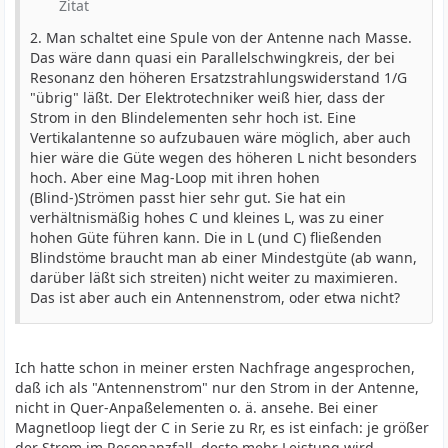
Zitat
2. Man schaltet eine Spule von der Antenne nach Masse.
Das wäre dann quasi ein Parallelschwingkreis, der bei
Resonanz den höheren Ersatzstrahlungswiderstand 1/G
"übrig" läßt. Der Elektrotechniker weiß hier, dass der
Strom in den Blindelementen sehr hoch ist. Eine
Vertikalantenne so aufzubauen wäre möglich, aber auch
hier wäre die Güte wegen des höheren L nicht besonders
hoch. Aber eine Mag-Loop mit ihren hohen
(Blind-)Strömen passt hier sehr gut. Sie hat ein
verhältnismäßig hohes C und kleines L, was zu einer
hohen Güte führen kann. Die in L (und C) fließenden
Blindstöme braucht man ab einer Mindestgüte (ab wann,
darüber läßt sich streiten) nicht weiter zu maximieren.
Das ist aber auch ein Antennenstrom, oder etwa nicht?
Ich hatte schon in meiner ersten Nachfrage angesprochen,
daß ich als "Antennenstrom" nur den Strom in der Antenne,
nicht in Quer-Anpaßelementen o. ä. ansehe. Bei einer
Magnetloop liegt der C in Serie zu Rr, es ist einfach: je größer
der Strom im Resonanzfall, desto mehr Leistung wird