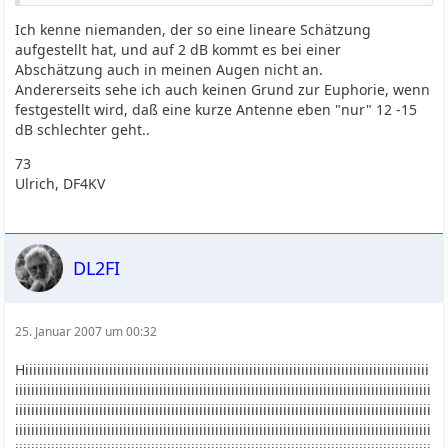
Ich kenne niemanden, der so eine lineare Schätzung
aufgestellt hat, und auf 2 dB kommt es bei einer
Abschätzung auch in meinen Augen nicht an.
Andererseits sehe ich auch keinen Grund zur Euphorie, wenn
festgestellt wird, daß eine kurze Antenne eben "nur" 12 -15
dB schlechter geht..
73
Ulrich, DF4KV
DL2FI
25. Januar 2007 um 00:32
Hiiiiiiiiiiiiiiiiiiiiiiiiiiiiiiiiiiiiiiiiiiiiiiiiiiiiiiiiiiiiiiiiiiiiiiiiiiiiiiiiiiiiiiiiiiiiiiiiiiiii
iiiiiiiiiiiiiiiiiiiiiiiiiiiiiiiiiiiiiiiiiiiiiiiiiiiiiiiiiiiiiiiiiiiiiiiiiiiiiiiiiiiiiiiiiiiiiiiiiiiiiiii
iiiiiiiiiiiiiiiiiiiiiiiiiiiiiiiiiiiiiiiiiiiiiiiiiiiiiiiiiiiiiiiiiiiiiiiiiiiiiiiiiiiiiiiiiiiiiiiiiiiiiiii
iiiiiiiiiiiiiiiiiiiiiiiiiiiiiiiiiiiiiiiiiiiiiiiiiiiiiiiiiiiiiiiiiiiiiiiiiiiiiiiiiiiiiiiiiiiiiiiiiiiiiiii