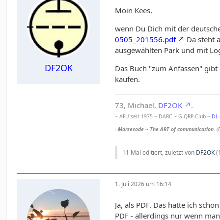
Moin Kees,
wenn Du Dich mit der deutsch
0505_201556.pdf
Da steht a
ausgewählten Park und mit Lo
DF2OK
Das Buch "zum Anfassen" gibt 
kaufen.
73, Michael,
DF2OK
.
~ AFU seit 1975 ~ DARC ~ G-QRP-Club ~
DL
- Morsecode ~ The ART of communication.
(
11 Mal editiert, zuletzt von
DF2OK
(
1. Juli 2026 um 16:14
Ja, als PDF. Das hatte ich sc
PDF - allerdings nur wenn man a