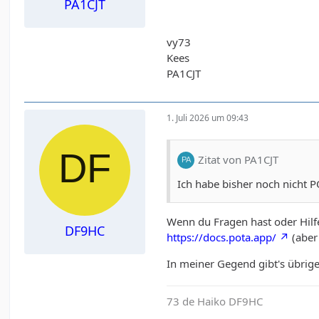
PA1CJT
vy73
Kees
PA1CJT
1. Juli 2026 um 09:43
Zitat von PA1CJT
Ich habe bisher noch nicht P
Wenn du Fragen hast oder Hilfe 
DF9HC
https://docs.pota.app/
(aber 
In meiner Gegend gibt's übrige
73 de Haiko DF9HC