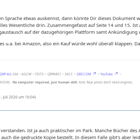
en Sprache etwas auskennst, dann könnte Dir dieses Dokument w
lles Wesentliche drin. Zusammengefasst auf Seite 14 und 15. Ist
gaustausch auf der dazugehörigen Plattform samt Ankündigung 
es u.a. bei Amazon, also ein Kauf würde wohl überall klappen.
-QRP-AG
GM ~ AGCW ~ FISTS ~ QRPARCI ~ SKCC ~
QRZ.COM
~
YouTube
~
DF2OK)
-
No computer required, just human skill.
And: Real pilots don't need engines.
1. Juli 2026 um 16:04
)
hon verstanden. Ist ja auch praktischer im Park. Manche Bücher
uch die gedruckte Kopie bestellt. In diesem Falle gibt's aber lei