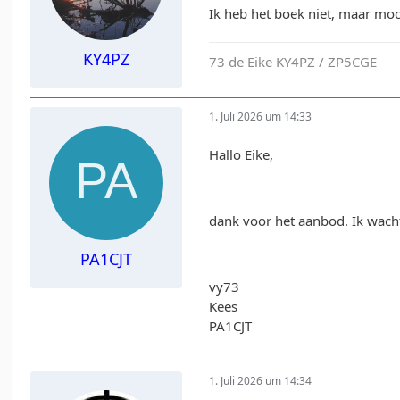
Ik heb het boek niet, maar moc
KY4PZ
73 de Eike KY4PZ / ZP5CGE
1. Juli 2026 um 14:33
Hallo Eike,
dank voor het aanbod. Ik wacht
PA1CJT
vy73
Kees
PA1CJT
1. Juli 2026 um 14:34