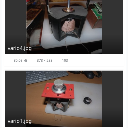
vario4.jpg
35,08 kB
378 × 283
103
vario1.jpg