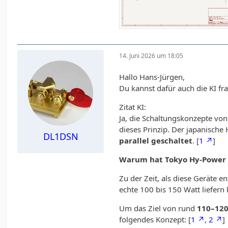
14. Juni 2026 um 18:05
Hallo Hans-Jürgen,
Du kannst dafür auch die KI fra
Zitat KI:
Ja, die Schaltungskonzepte vo
dieses Prinzip. Der japanisch
DL1DSN
parallel geschaltet
. [
1
]
Warum hat Tokyo Hy-Power 
Zu der Zeit, als diese Geräte 
echte 100 bis 150 Watt liefern k
Um das Ziel von rund
110–120
folgendes Konzept: [
1
,
2
]