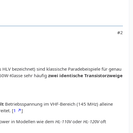
#2
als HLV bezeichnet) sind klassische Paradebeispiele für genau
160W-Klasse sehr häufig
zwei identische Transistorzweige
lt
Betriebsspannung im VHF-Bereich (145 MHz) alleine
itet. [
1
]
-Power in Modellen wie dem
HL-110V
oder
HL-120V
oft