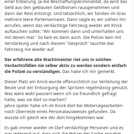
einer Erklärung. Ja die Beschaffungskriminalität, da wird das
Geld aus den geklauten Geldbörsen rausgenommen und
dann der Rest entsorgt. Und tatsächlich, wir fanden im Gras
mehrere leere Portemonnaies. Dann sagte er, wir sollten ihn
anrufen, wenn das verdächtige Fahrzeug wieder am Knick
auftauchen sollte: "Wir kommen dann und unterhalten uns
mit denen mal." So kam es dann auch. Die Polizei kam mit
Verstärkung und nach diesem "Gespräch" tauchte das
Fahrzeug nie wieder auf.
Der erfahrene alte Wachtmeister riet uns in solchen
Verdachtsfällen nie selber aktiv zu werden sondern einfach
die Polizei zu verständigen.
Das habe ich mir gemerkt.
Dieser Platz am Knick wurde offensichtlich zur Verteilung der
Beute und der Entsorgung der Spritzen regelmässig genutzt.
Was wäre wohl passiert wenn ich sie freundlich gefragt
hätte, was sie dort so machen?
Jahre später habe ich im Knick dort bei Motorsägearbeiten
noch Überreste eines Personalausweises gefunden. Da
wusste ich gleich wie der dort hingekommen war.
Es gab immer wieder im Dorf verdächtige Personen und es
war jedesmal gut, dass sich die Polizei der Sache annahm.