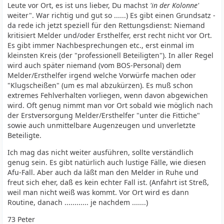
Leute vor Ort, es ist uns lieber, Du machst
'in der Kolonne'
weiter". War richtig und gut so ......) Es gibt einen Grundsatz -
da rede ich jetzt speziell für den Rettungsdienst: Niemand
kritisiert Melder und/oder Ersthelfer, erst recht nicht vor Ort.
Es gibt immer Nachbesprechungen etc., erst einmal im
kleinsten Kreis (der "professionell Beteiligten"). In aller Regel
wird auch später niemand (vom BOS-Personal) dem
Melder/Ersthelfer irgend welche Vorwürfe machen oder
"Klugscheißen" (um es mal abzukürzen). Es muß schon
extremes Fehlverhalten vorliegen, wenn davon abgewichen
wird. Oft genug nimmt man vor Ort sobald wie möglich nach
der Erstversorgung Melder/Ersthelfer "unter die Fittiche"
sowie auch unmittelbare Augenzeugen und unverletzte
Beteiligte.
Ich mag das nicht weiter ausführen, sollte verständlich
genug sein. Es gibt natürlich auch lustige Fälle, wie diesen
Afu-Fall. Aber auch da läßt man den Melder in Ruhe und
freut sich eher, daß es kein echter Fall ist. (Anfahrt ist Streß,
weil man nicht weiß was kommt. Vor Ort wird es dann
Routine, danach ............ je nachdem .......)
73 Peter