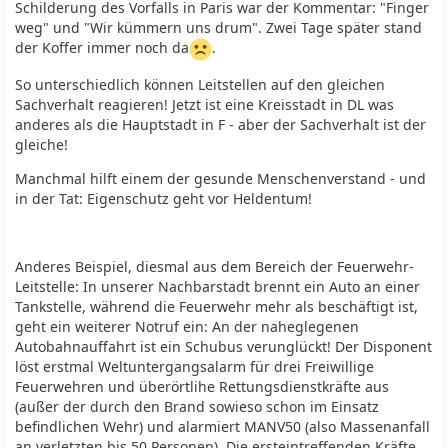
Schilderung des Vorfalls in Paris war der Kommentar: "Finger
weg" und "Wir kümmern uns drum". Zwei Tage später stand
der Koffer immer noch da
.
So unterschiedlich können Leitstellen auf den gleichen
Sachverhalt reagieren! Jetzt ist eine Kreisstadt in DL was
anderes als die Hauptstadt in F - aber der Sachverhalt ist der
gleiche!
Manchmal hilft einem der gesunde Menschenverstand - und
in der Tat: Eigenschutz geht vor Heldentum!
Anderes Beispiel, diesmal aus dem Bereich der Feuerwehr-
Leitstelle: In unserer Nachbarstadt brennt ein Auto an einer
Tankstelle, während die Feuerwehr mehr als beschäftigt ist,
geht ein weiterer Notruf ein: An der naheglegenen
Autobahnauffahrt ist ein Schubus verunglückt! Der Disponent
löst erstmal Weltuntergangsalarm für drei Freiwillige
Feuerwehren und überörtlihe Rettungsdienstkräfte aus
(außer der durch den Brand sowieso schon im Einsatz
befindlichen Wehr) und alarmiert MANV50 (also Massenanfall
an verletzten bis 50 Personen). Die ersteintreffenden Kräfte