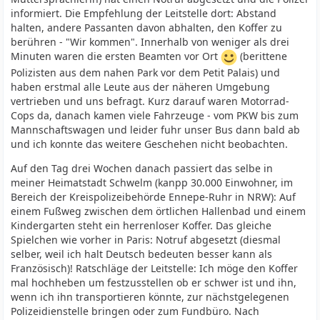
informiert. Die Empfehlung der Leitstelle dort: Abstand
halten, andere Passanten davon abhalten, den Koffer zu
berühren - "Wir kommen". Innerhalb von weniger als drei
Minuten waren die ersten Beamten vor Ort
(berittene
Polizisten aus dem nahen Park vor dem Petit Palais) und
haben erstmal alle Leute aus der näheren Umgebung
vertrieben und uns befragt. Kurz darauf waren Motorrad-
Cops da, danach kamen viele Fahrzeuge - vom PKW bis zum
Mannschaftswagen und leider fuhr unser Bus dann bald ab
und ich konnte das weitere Geschehen nicht beobachten.
Auf den Tag drei Wochen danach passiert das selbe in
meiner Heimatstadt Schwelm (kanpp 30.000 Einwohner, im
Bereich der Kreispolizeibehörde Ennepe-Ruhr in NRW): Auf
einem Fußweg zwischen dem örtlichen Hallenbad und einem
Kindergarten steht ein herrenloser Koffer. Das gleiche
Spielchen wie vorher in Paris: Notruf abgesetzt (diesmal
selber, weil ich halt Deutsch bedeuten besser kann als
Französisch)! Ratschläge der Leitstelle: Ich möge den Koffer
mal hochheben um festzusstellen ob er schwer ist und ihn,
wenn ich ihn transportieren könnte, zur nächstgelegenen
Polizeidienstelle bringen oder zum Fundbüro. Nach