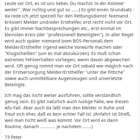
Leute vor Ort, es ist uns lieber, Du machst
'in der Kolonne'
weiter". War richtig und gut so ......) Es gibt einen Grundsatz -
da rede ich jetzt speziell für den Rettungsdienst: Niemand
kritisiert Melder und/oder Ersthelfer, erst recht nicht vor Ort.
Es gibt immer Nachbesprechungen etc., erst einmal im
kleinsten Kreis (der "professionell Beteiligten"). In aller Regel
wird auch später niemand (vom BOS-Personal) dem
Melder/Ersthelfer irgend welche Vorwürfe machen oder
"Klugscheißen" (um es mal abzukürzen). Es muß schon
extremes Fehlverhalten vorliegen, wenn davon abgewichen
wird. Oft genug nimmt man vor Ort sobald wie möglich nach
der Erstversorgung Melder/Ersthelfer "unter die Fittiche"
sowie auch unmittelbare Augenzeugen und unverletzte
Beteiligte.
Ich mag das nicht weiter ausführen, sollte verständlich
genug sein. Es gibt natürlich auch lustige Fälle, wie diesen
Afu-Fall. Aber auch da läßt man den Melder in Ruhe und
freut sich eher, daß es kein echter Fall ist. (Anfahrt ist Streß,
weil man nicht weiß was kommt. Vor Ort wird es dann
Routine, danach ............ je nachdem .......)
73 Peter