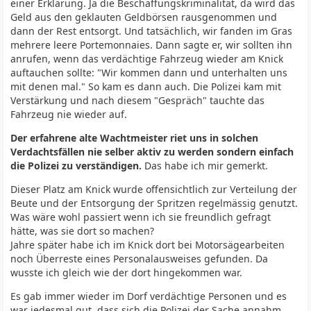
einer Erklärung. Ja die Beschaffungskriminalität, da wird das
Geld aus den geklauten Geldbörsen rausgenommen und
dann der Rest entsorgt. Und tatsächlich, wir fanden im Gras
mehrere leere Portemonnaies. Dann sagte er, wir sollten ihn
anrufen, wenn das verdächtige Fahrzeug wieder am Knick
auftauchen sollte: "Wir kommen dann und unterhalten uns
mit denen mal." So kam es dann auch. Die Polizei kam mit
Verstärkung und nach diesem "Gespräch" tauchte das
Fahrzeug nie wieder auf.
Der erfahrene alte Wachtmeister riet uns in solchen
Verdachtsfällen nie selber aktiv zu werden sondern einfach
die Polizei zu verständigen.
Das habe ich mir gemerkt.
Dieser Platz am Knick wurde offensichtlich zur Verteilung der
Beute und der Entsorgung der Spritzen regelmässig genutzt.
Was wäre wohl passiert wenn ich sie freundlich gefragt
hätte, was sie dort so machen?
Jahre später habe ich im Knick dort bei Motorsägearbeiten
noch Überreste eines Personalausweises gefunden. Da
wusste ich gleich wie der dort hingekommen war.
Es gab immer wieder im Dorf verdächtige Personen und es
war jedesmal gut, dass sich die Polizei der Sache annahm.