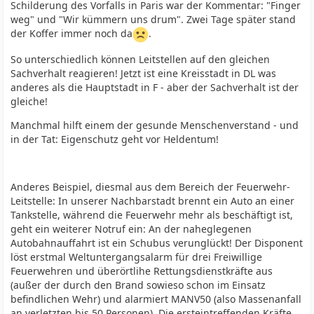
Schilderung des Vorfalls in Paris war der Kommentar: "Finger
weg" und "Wir kümmern uns drum". Zwei Tage später stand
der Koffer immer noch da
.
So unterschiedlich können Leitstellen auf den gleichen
Sachverhalt reagieren! Jetzt ist eine Kreisstadt in DL was
anderes als die Hauptstadt in F - aber der Sachverhalt ist der
gleiche!
Manchmal hilft einem der gesunde Menschenverstand - und
in der Tat: Eigenschutz geht vor Heldentum!
Anderes Beispiel, diesmal aus dem Bereich der Feuerwehr-
Leitstelle: In unserer Nachbarstadt brennt ein Auto an einer
Tankstelle, während die Feuerwehr mehr als beschäftigt ist,
geht ein weiterer Notruf ein: An der naheglegenen
Autobahnauffahrt ist ein Schubus verunglückt! Der Disponent
löst erstmal Weltuntergangsalarm für drei Freiwillige
Feuerwehren und überörtlihe Rettungsdienstkräfte aus
(außer der durch den Brand sowieso schon im Einsatz
befindlichen Wehr) und alarmiert MANV50 (also Massenanfall
an verletzten bis 50 Personen). Die ersteintreffenden Kräfte