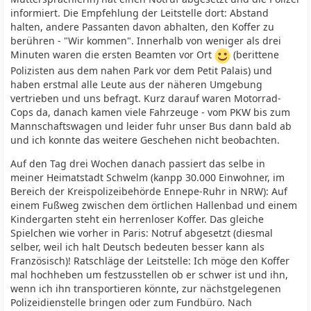
informiert. Die Empfehlung der Leitstelle dort: Abstand
halten, andere Passanten davon abhalten, den Koffer zu
berühren - "Wir kommen". Innerhalb von weniger als drei
Minuten waren die ersten Beamten vor Ort
(berittene
Polizisten aus dem nahen Park vor dem Petit Palais) und
haben erstmal alle Leute aus der näheren Umgebung
vertrieben und uns befragt. Kurz darauf waren Motorrad-
Cops da, danach kamen viele Fahrzeuge - vom PKW bis zum
Mannschaftswagen und leider fuhr unser Bus dann bald ab
und ich konnte das weitere Geschehen nicht beobachten.
Auf den Tag drei Wochen danach passiert das selbe in
meiner Heimatstadt Schwelm (kanpp 30.000 Einwohner, im
Bereich der Kreispolizeibehörde Ennepe-Ruhr in NRW): Auf
einem Fußweg zwischen dem örtlichen Hallenbad und einem
Kindergarten steht ein herrenloser Koffer. Das gleiche
Spielchen wie vorher in Paris: Notruf abgesetzt (diesmal
selber, weil ich halt Deutsch bedeuten besser kann als
Französisch)! Ratschläge der Leitstelle: Ich möge den Koffer
mal hochheben um festzusstellen ob er schwer ist und ihn,
wenn ich ihn transportieren könnte, zur nächstgelegenen
Polizeidienstelle bringen oder zum Fundbüro. Nach