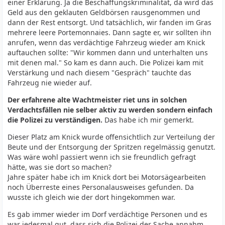
einer Erklärung. Ja die Beschaffungskriminalität, da wird das
Geld aus den geklauten Geldbörsen rausgenommen und
dann der Rest entsorgt. Und tatsächlich, wir fanden im Gras
mehrere leere Portemonnaies. Dann sagte er, wir sollten ihn
anrufen, wenn das verdächtige Fahrzeug wieder am Knick
auftauchen sollte: "Wir kommen dann und unterhalten uns
mit denen mal." So kam es dann auch. Die Polizei kam mit
Verstärkung und nach diesem "Gespräch" tauchte das
Fahrzeug nie wieder auf.
Der erfahrene alte Wachtmeister riet uns in solchen
Verdachtsfällen nie selber aktiv zu werden sondern einfach
die Polizei zu verständigen.
Das habe ich mir gemerkt.
Dieser Platz am Knick wurde offensichtlich zur Verteilung der
Beute und der Entsorgung der Spritzen regelmässig genutzt.
Was wäre wohl passiert wenn ich sie freundlich gefragt
hätte, was sie dort so machen?
Jahre später habe ich im Knick dort bei Motorsägearbeiten
noch Überreste eines Personalausweises gefunden. Da
wusste ich gleich wie der dort hingekommen war.
Es gab immer wieder im Dorf verdächtige Personen und es
war jedesmal gut, dass sich die Polizei der Sache annahm.