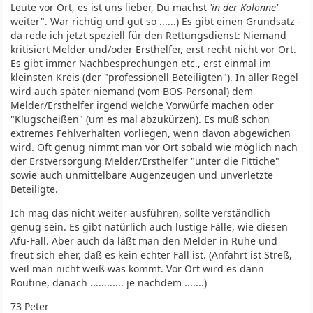
Leute vor Ort, es ist uns lieber, Du machst
'in der Kolonne'
weiter". War richtig und gut so ......) Es gibt einen Grundsatz -
da rede ich jetzt speziell für den Rettungsdienst: Niemand
kritisiert Melder und/oder Ersthelfer, erst recht nicht vor Ort.
Es gibt immer Nachbesprechungen etc., erst einmal im
kleinsten Kreis (der "professionell Beteiligten"). In aller Regel
wird auch später niemand (vom BOS-Personal) dem
Melder/Ersthelfer irgend welche Vorwürfe machen oder
"Klugscheißen" (um es mal abzukürzen). Es muß schon
extremes Fehlverhalten vorliegen, wenn davon abgewichen
wird. Oft genug nimmt man vor Ort sobald wie möglich nach
der Erstversorgung Melder/Ersthelfer "unter die Fittiche"
sowie auch unmittelbare Augenzeugen und unverletzte
Beteiligte.
Ich mag das nicht weiter ausführen, sollte verständlich
genug sein. Es gibt natürlich auch lustige Fälle, wie diesen
Afu-Fall. Aber auch da läßt man den Melder in Ruhe und
freut sich eher, daß es kein echter Fall ist. (Anfahrt ist Streß,
weil man nicht weiß was kommt. Vor Ort wird es dann
Routine, danach ............ je nachdem .......)
73 Peter