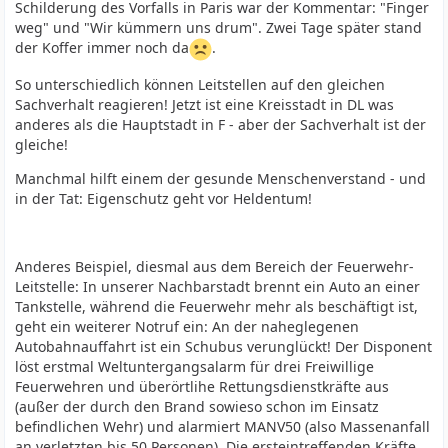
Schilderung des Vorfalls in Paris war der Kommentar: "Finger
weg" und "Wir kümmern uns drum". Zwei Tage später stand
der Koffer immer noch da
.
So unterschiedlich können Leitstellen auf den gleichen
Sachverhalt reagieren! Jetzt ist eine Kreisstadt in DL was
anderes als die Hauptstadt in F - aber der Sachverhalt ist der
gleiche!
Manchmal hilft einem der gesunde Menschenverstand - und
in der Tat: Eigenschutz geht vor Heldentum!
Anderes Beispiel, diesmal aus dem Bereich der Feuerwehr-
Leitstelle: In unserer Nachbarstadt brennt ein Auto an einer
Tankstelle, während die Feuerwehr mehr als beschäftigt ist,
geht ein weiterer Notruf ein: An der naheglegenen
Autobahnauffahrt ist ein Schubus verunglückt! Der Disponent
löst erstmal Weltuntergangsalarm für drei Freiwillige
Feuerwehren und überörtlihe Rettungsdienstkräfte aus
(außer der durch den Brand sowieso schon im Einsatz
befindlichen Wehr) und alarmiert MANV50 (also Massenanfall
an verletzten bis 50 Personen). Die ersteintreffenden Kräfte