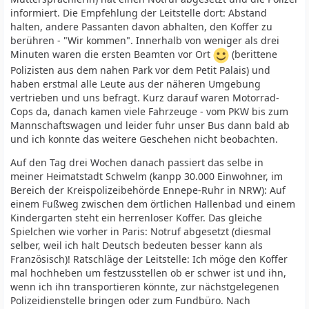
informiert. Die Empfehlung der Leitstelle dort: Abstand
halten, andere Passanten davon abhalten, den Koffer zu
berühren - "Wir kommen". Innerhalb von weniger als drei
Minuten waren die ersten Beamten vor Ort
(berittene
Polizisten aus dem nahen Park vor dem Petit Palais) und
haben erstmal alle Leute aus der näheren Umgebung
vertrieben und uns befragt. Kurz darauf waren Motorrad-
Cops da, danach kamen viele Fahrzeuge - vom PKW bis zum
Mannschaftswagen und leider fuhr unser Bus dann bald ab
und ich konnte das weitere Geschehen nicht beobachten.
Auf den Tag drei Wochen danach passiert das selbe in
meiner Heimatstadt Schwelm (kanpp 30.000 Einwohner, im
Bereich der Kreispolizeibehörde Ennepe-Ruhr in NRW): Auf
einem Fußweg zwischen dem örtlichen Hallenbad und einem
Kindergarten steht ein herrenloser Koffer. Das gleiche
Spielchen wie vorher in Paris: Notruf abgesetzt (diesmal
selber, weil ich halt Deutsch bedeuten besser kann als
Französisch)! Ratschläge der Leitstelle: Ich möge den Koffer
mal hochheben um festzusstellen ob er schwer ist und ihn,
wenn ich ihn transportieren könnte, zur nächstgelegenen
Polizeidienstelle bringen oder zum Fundbüro. Nach