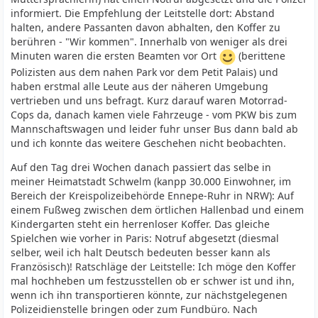
informiert. Die Empfehlung der Leitstelle dort: Abstand
halten, andere Passanten davon abhalten, den Koffer zu
berühren - "Wir kommen". Innerhalb von weniger als drei
Minuten waren die ersten Beamten vor Ort
(berittene
Polizisten aus dem nahen Park vor dem Petit Palais) und
haben erstmal alle Leute aus der näheren Umgebung
vertrieben und uns befragt. Kurz darauf waren Motorrad-
Cops da, danach kamen viele Fahrzeuge - vom PKW bis zum
Mannschaftswagen und leider fuhr unser Bus dann bald ab
und ich konnte das weitere Geschehen nicht beobachten.
Auf den Tag drei Wochen danach passiert das selbe in
meiner Heimatstadt Schwelm (kanpp 30.000 Einwohner, im
Bereich der Kreispolizeibehörde Ennepe-Ruhr in NRW): Auf
einem Fußweg zwischen dem örtlichen Hallenbad und einem
Kindergarten steht ein herrenloser Koffer. Das gleiche
Spielchen wie vorher in Paris: Notruf abgesetzt (diesmal
selber, weil ich halt Deutsch bedeuten besser kann als
Französisch)! Ratschläge der Leitstelle: Ich möge den Koffer
mal hochheben um festzusstellen ob er schwer ist und ihn,
wenn ich ihn transportieren könnte, zur nächstgelegenen
Polizeidienstelle bringen oder zum Fundbüro. Nach