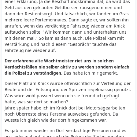
einer Erklärung. Ja die Beschaffungskriminalität, da wird das
Geld aus den geklauten Geldbörsen rausgenommen und
dann der Rest entsorgt. Und tatsächlich, wir fanden im Gras
mehrere leere Portemonnaies. Dann sagte er, wir sollten ihn
anrufen, wenn das verdächtige Fahrzeug wieder am Knick
auftauchen sollte: "Wir kommen dann und unterhalten uns
mit denen mal." So kam es dann auch. Die Polizei kam mit
Verstärkung und nach diesem "Gespräch" tauchte das
Fahrzeug nie wieder auf.
Der erfahrene alte Wachtmeister riet uns in solchen
Verdachtsfällen nie selber aktiv zu werden sondern einfach
die Polizei zu verständigen.
Das habe ich mir gemerkt.
Dieser Platz am Knick wurde offensichtlich zur Verteilung der
Beute und der Entsorgung der Spritzen regelmässig genutzt.
Was wäre wohl passiert wenn ich sie freundlich gefragt
hätte, was sie dort so machen?
Jahre später habe ich im Knick dort bei Motorsägearbeiten
noch Überreste eines Personalausweises gefunden. Da
wusste ich gleich wie der dort hingekommen war.
Es gab immer wieder im Dorf verdächtige Personen und es
war jedesmal gut, dass sich die Polizei der Sache annahm.