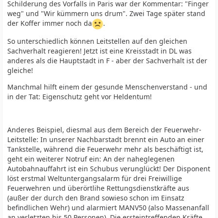
Schilderung des Vorfalls in Paris war der Kommentar: "Finger
weg" und "Wir kümmern uns drum". Zwei Tage später stand
der Koffer immer noch da
.
So unterschiedlich können Leitstellen auf den gleichen
Sachverhalt reagieren! Jetzt ist eine Kreisstadt in DL was
anderes als die Hauptstadt in F - aber der Sachverhalt ist der
gleiche!
Manchmal hilft einem der gesunde Menschenverstand - und
in der Tat: Eigenschutz geht vor Heldentum!
Anderes Beispiel, diesmal aus dem Bereich der Feuerwehr-
Leitstelle: In unserer Nachbarstadt brennt ein Auto an einer
Tankstelle, während die Feuerwehr mehr als beschäftigt ist,
geht ein weiterer Notruf ein: An der naheglegenen
Autobahnauffahrt ist ein Schubus verunglückt! Der Disponent
löst erstmal Weltuntergangsalarm für drei Freiwillige
Feuerwehren und überörtlihe Rettungsdienstkräfte aus
(außer der durch den Brand sowieso schon im Einsatz
befindlichen Wehr) und alarmiert MANV50 (also Massenanfall
an verletzten bis 50 Personen). Die ersteintreffenden Kräfte