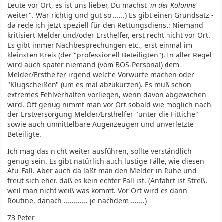
Leute vor Ort, es ist uns lieber, Du machst
'in der Kolonne'
weiter". War richtig und gut so ......) Es gibt einen Grundsatz -
da rede ich jetzt speziell für den Rettungsdienst: Niemand
kritisiert Melder und/oder Ersthelfer, erst recht nicht vor Ort.
Es gibt immer Nachbesprechungen etc., erst einmal im
kleinsten Kreis (der "professionell Beteiligten"). In aller Regel
wird auch später niemand (vom BOS-Personal) dem
Melder/Ersthelfer irgend welche Vorwürfe machen oder
"Klugscheißen" (um es mal abzukürzen). Es muß schon
extremes Fehlverhalten vorliegen, wenn davon abgewichen
wird. Oft genug nimmt man vor Ort sobald wie möglich nach
der Erstversorgung Melder/Ersthelfer "unter die Fittiche"
sowie auch unmittelbare Augenzeugen und unverletzte
Beteiligte.
Ich mag das nicht weiter ausführen, sollte verständlich
genug sein. Es gibt natürlich auch lustige Fälle, wie diesen
Afu-Fall. Aber auch da läßt man den Melder in Ruhe und
freut sich eher, daß es kein echter Fall ist. (Anfahrt ist Streß,
weil man nicht weiß was kommt. Vor Ort wird es dann
Routine, danach ............ je nachdem .......)
73 Peter