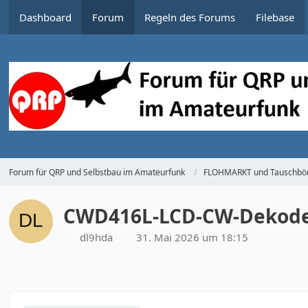
Dashboard
Forum
Regeln des Forums
Filebase
Forum für QRP und Selbstbau im Amateurfunk
FLOHMARKT und Tauschbör
CWD416L-LCD-CW-Dekoder 
dl9hda
31. Mai 2026 um 18:15