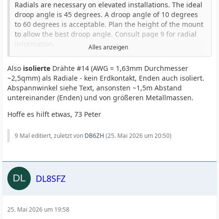
Radials are necessary on elevated installations. The ideal
droop angle is 45 degrees. A droop angle of 10 degrees
to 60 degrees is acceptable. Plan the height of the mount
to allow the best droop angle. Consult page 9 for radial
information.
Alles anzeigen
When installing the radials avoid running them parallel
(within 5 feet) to large masses of metal such as chain link
Also
isolierte
Drähte #14 (AWG = 1,63mm Durchmesser
fences, metal buildings, etc.
~2,5qmm) als Radiale - kein Erdkontakt, Enden auch isoliert.
........
Abspannwinkel siehe Text, ansonsten ~1,5m Abstand
In either mount configuration the 6-BTV must be guyed.
untereinander (Enden) und von größeren Metallmassen.
Attach the guys above the 20 meter trap.
Hoffe es hilft etwas, 73 Peter
Seite 9
RADIALS
Radials should be made from
insulated wire of #14
gauge
9 Mal editiert, zuletzt von
DB6ZH
(
25. Mai 2026 um 20:50
)
or larger. Insulating the bare ends of wire on the outer
end of the radial. A minimum of
2 radials per band
is
required. Radial lengths are as follows:
10 meters 8' 4"
DL8SFZ
15 meters 11' 4"
20 meters 16' 4"
30 meters 23' 4"
40 meters 32' 4"
25. Mai 2026 um 19:58
75/80 meters 64' 4"