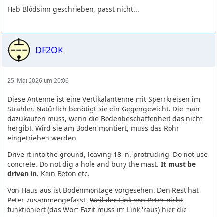
Hab Blödsinn geschrieben, passt nicht...
Es folgen drei Bilder zum Verlegen
DF2OK
25. Mai 2026 um 20:06
Diese Antenne ist eine Vertikalantenne mit Sperrkreisen im
Strahler. Natürlich benötigt sie ein Gegengewicht. Die man
dazukaufen muss, wenn die Bodenbeschaffenheit das nicht
hergibt. Wird sie am Boden montiert, muss das Rohr
eingetrieben werden!
Drive it into the ground, leaving 18 in. protruding. Do not use
concrete. Do not dig a hole and bury the mast.
It must be
driven in
. Kein Beton etc.
Von Haus aus ist Bodenmontage vorgesehen. Den Rest hat
Peter zusammengefasst.
Weil der Link von Peter nicht
funktioniert (das Wort Fazit muss im Link 'raus)
hier die