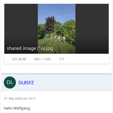
shared image (16).jpg
297,36 kB
900 × 1.200
117
DL8SFZ
27. Mai 2026 um 10:17
Hallo Wolfgang,