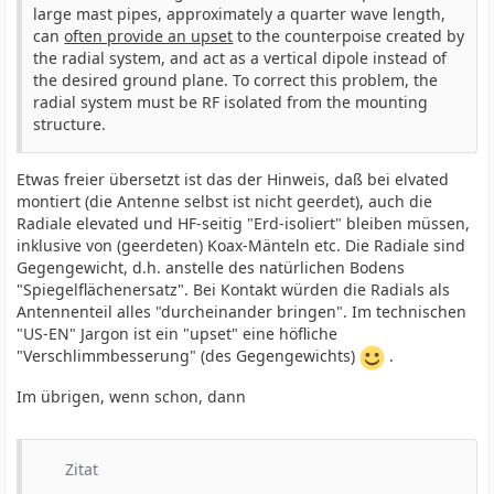
large mast pipes, approximately a quarter wave length,
can
often provide an upset
to the counterpoise created by
the radial system, and act as a vertical dipole instead of
the desired ground plane. To correct this problem, the
radial system must be RF isolated from the mounting
structure.
Etwas freier übersetzt ist das der Hinweis, daß bei elvated
montiert (die Antenne selbst ist nicht geerdet), auch die
Radiale elevated und HF-seitig "Erd-isoliert" bleiben müssen,
inklusive von (geerdeten) Koax-Mänteln etc. Die Radiale sind
Gegengewicht, d.h. anstelle des natürlichen Bodens
"Spiegelflächenersatz". Bei Kontakt würden die Radials als
Antennenteil alles "durcheinander bringen". Im technischen
"US-EN" Jargon ist ein "upset" eine höfliche
"Verschlimmbesserung" (des Gegengewichts)
.
Im übrigen, wenn schon, dann
Zitat