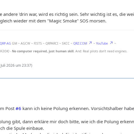
e andere 'drin war, wird es richtig sein. Sehr wichtig ist es, d
t gleich wieder mit dem "Magic Smoke" SOS morsen.
-QRP-AG
GM ~ AGCW ~ FISTS ~ QRPARCI ~ SKCC ~
QRZ.COM
~
YouTube
~
DF2OK)
-
No computer required, just human skill.
And: Real pilots don't need engines.
. Juli 2026 um 23:37
)
 im Post
#6
kann ich keine Polung erkennen. Vorsichtshalber habe
lung gibt, dann erkläre mir doch bitte, wie ich die Polung erke
 ich die Spule einbaue.