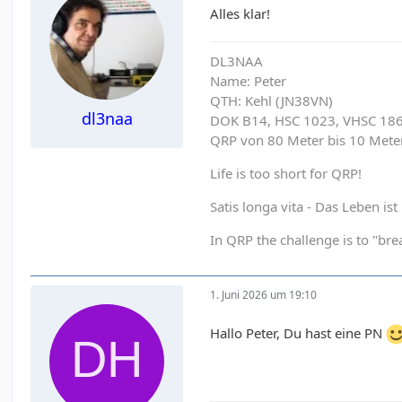
Alles klar!
DL3NAA
Name: Peter
QTH: Kehl (JN38VN)
dl3naa
DOK B14, HSC 1023, VHSC 18
QRP von 80 Meter bis 10 Met
Life is too short for QRP!
Satis longa vita - Das Leben is
In QRP the challenge is to "brea
1. Juni 2026 um 19:10
Hallo Peter, Du hast eine PN