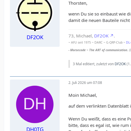
Thorsten,
wenn Du sie so einbaust wie di
damit die neuen Bauteile nich
73, Michael,
DF2OK
.
DF2OK
~ AFU seit 1975 ~ DARC ~ G-QRP-Club ~
DL
- Morsecode ~ The ART of communication.
(
3 Mal editiert, zuletzt von
DF2OK
(
1
2. Juli 2026 um 07:08
Moin Michael,
auf dem verlinkten Datenblatt
Wenn Du weißt, dass es eine Po
bitte, dass es egal ist, wie rum
DH0TG