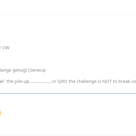
6
er CW
t lange genug! (Seneca)
k" the pile-up...................in QRO the challenge is NOT to bre