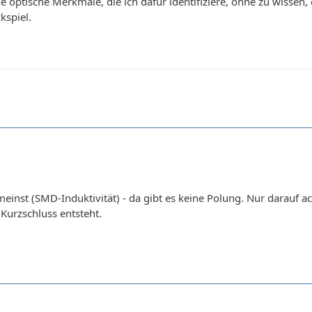
e optische Merkmale, die ich dafür identifiziere, ohne zu wissen
kspiel.
einst (SMD-Induktivität) - da gibt es keine Polung. Nur darauf a
 Kurzschluss entsteht.