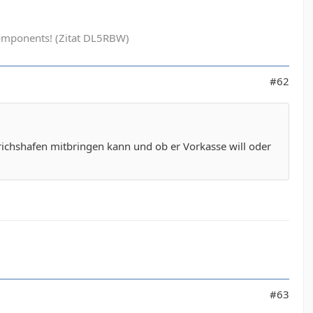
ak components! (Zitat DL5RBW)
#62
drichshafen mitbringen kann und ob er Vorkasse will oder
#63