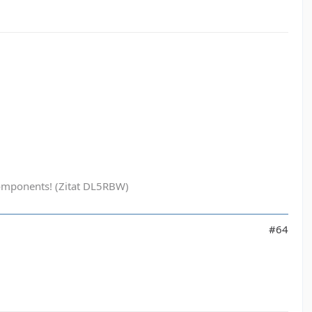
ak components! (Zitat DL5RBW)
#64