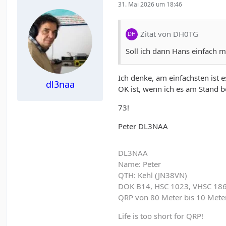
31. Mai 2026 um 18:46
Zitat von DH0TG
Soll ich dann Hans einfach 
Ich denke, am einfachsten ist 
dl3naa
OK ist, wenn ich es am Stand b
73!
Peter DL3NAA
DL3NAA
Name: Peter
QTH: Kehl (JN38VN)
DOK B14, HSC 1023, VHSC 18
QRP von 80 Meter bis 10 Met
Life is too short for QRP!