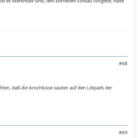
, ob es Merkmale sind, den korrekten EInbau vorgebe, halte
#68
chten, daß die Anschlüsse sauber auf den Lötpads der
#69