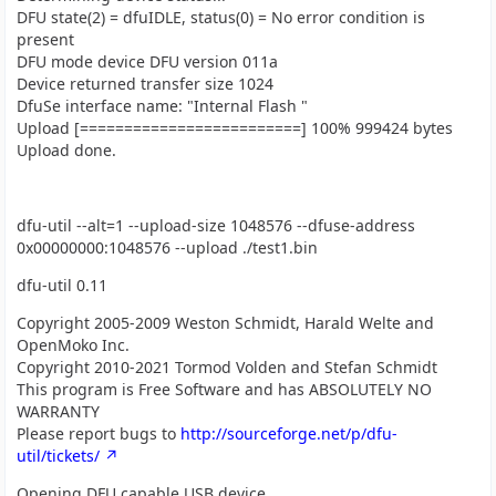
DFU state(2) = dfuIDLE, status(0) = No error condition is
present
DFU mode device DFU version 011a
Device returned transfer size 1024
DfuSe interface name: "Internal Flash "
Upload [=========================] 100% 999424 bytes
Upload done.
dfu-util --alt=1 --upload-size 1048576 --dfuse-address
0x00000000:1048576 --upload ./test1.bin
dfu-util 0.11
Copyright 2005-2009 Weston Schmidt, Harald Welte and
OpenMoko Inc.
Copyright 2010-2021 Tormod Volden and Stefan Schmidt
This program is Free Software and has ABSOLUTELY NO
WARRANTY
Please report bugs to
http://sourceforge.net/p/dfu-
util/tickets/
Opening DFU capable USB device...