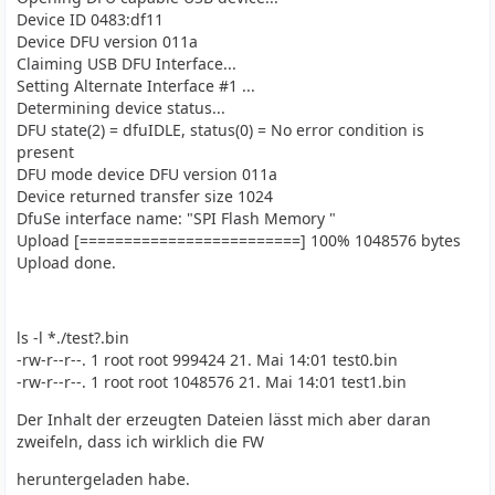
Device ID 0483:df11
Device DFU version 011a
Claiming USB DFU Interface...
Setting Alternate Interface #1 ...
Determining device status...
DFU state(2) = dfuIDLE, status(0) = No error condition is
present
DFU mode device DFU version 011a
Device returned transfer size 1024
DfuSe interface name: "SPI Flash Memory "
Upload [=========================] 100% 1048576 bytes
Upload done.
ls -l *./test?.bin
-rw-r--r--. 1 root root 999424 21. Mai 14:01 test0.bin
-rw-r--r--. 1 root root 1048576 21. Mai 14:01 test1.bin
Der Inhalt der erzeugten Dateien lässt mich aber daran
zweifeln, dass ich wirklich die FW
heruntergeladen habe.