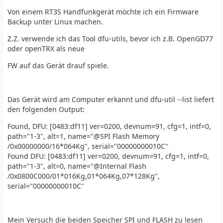
Von einem RT3S Handfunkgerät möchte ich ein Firmware
Backup unter Linux machen.
Z.Z. verwende ich das Tool dfu-utils, bevor ich z.B. OpenGD77
oder openTRX als neue
FW auf das Gerät drauf spiele.
Das Gerät wird am Computer erkannt und dfu-util --list liefert
den folgenden Output:
Found, DFU: [0483:df11] ver=0200, devnum=91, cfg=1, intf=0,
path="1-3", alt=1, name="@SPI Flash Memory
/0x00000000/16*064Kg", serial="00000000010C"
Found DFU: [0483:df11] ver=0200, devnum=91, cfg=1, intf=0,
path="1-3", alt=0, name="@Internal Flash
/0x0800C000/01*016Kg,01*064Kg,07*128Kg",
serial="00000000010C"
Mein Versuch die beiden Speicher SPI und FLASH zu lesen