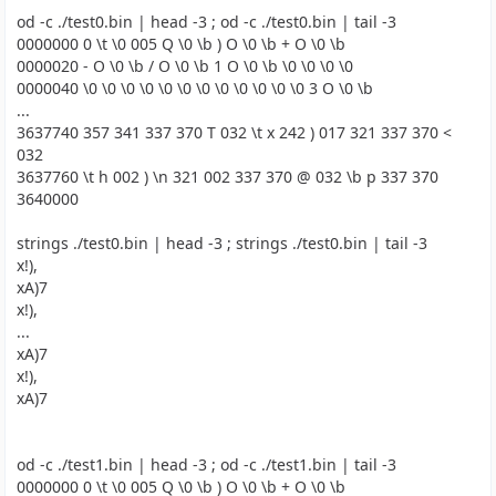
od -c ./test0.bin | head -3 ; od -c ./test0.bin | tail -3
0000000 0 \t \0 005 Q \0 \b ) O \0 \b + O \0 \b
0000020 - O \0 \b / O \0 \b 1 O \0 \b \0 \0 \0 \0
0000040 \0 \0 \0 \0 \0 \0 \0 \0 \0 \0 \0 \0 3 O \0 \b
...
3637740 357 341 337 370 T 032 \t x 242 ) 017 321 337 370 <
032
3637760 \t h 002 ) \n 321 002 337 370 @ 032 \b p 337 370
3640000
strings ./test0.bin | head -3 ; strings ./test0.bin | tail -3
x!),
xA)7
x!),
...
xA)7
x!),
xA)7
od -c ./test1.bin | head -3 ; od -c ./test1.bin | tail -3
0000000 0 \t \0 005 Q \0 \b ) O \0 \b + O \0 \b