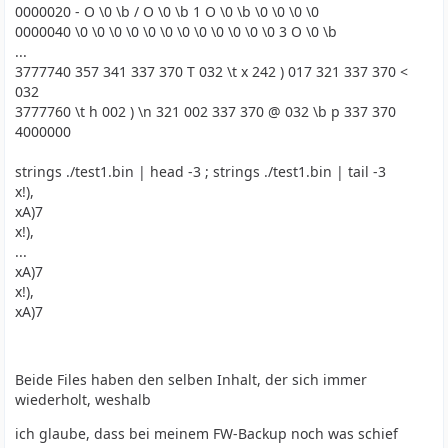
0000020 - O \0 \b / O \0 \b 1 O \0 \b \0 \0 \0 \0
0000040 \0 \0 \0 \0 \0 \0 \0 \0 \0 \0 \0 \0 3 O \0 \b
...
3777740 357 341 337 370 T 032 \t x 242 ) 017 321 337 370 <
032
3777760 \t h 002 ) \n 321 002 337 370 @ 032 \b p 337 370
4000000
strings ./test1.bin | head -3 ; strings ./test1.bin | tail -3
x!),
xA)7
x!),
...
xA)7
x!),
xA)7
Beide Files haben den selben Inhalt, der sich immer
wiederholt, weshalb
ich glaube, dass bei meinem FW-Backup noch was schief