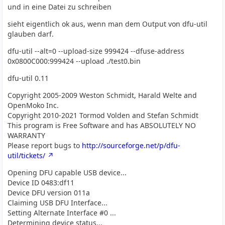
und in eine Datei zu schreiben
sieht eigentlich ok aus, wenn man dem Output von dfu-util
glauben darf.
dfu-util --alt=0 --upload-size 999424 --dfuse-address
0x0800C000:999424 --upload ./test0.bin
dfu-util 0.11
Copyright 2005-2009 Weston Schmidt, Harald Welte and
OpenMoko Inc.
Copyright 2010-2021 Tormod Volden and Stefan Schmidt
This program is Free Software and has ABSOLUTELY NO
WARRANTY
Please report bugs to
http://sourceforge.net/p/dfu-
util/tickets/
Opening DFU capable USB device...
Device ID 0483:df11
Device DFU version 011a
Claiming USB DFU Interface...
Setting Alternate Interface #0 ...
Determining device status...