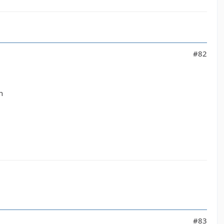
#82
n
#83