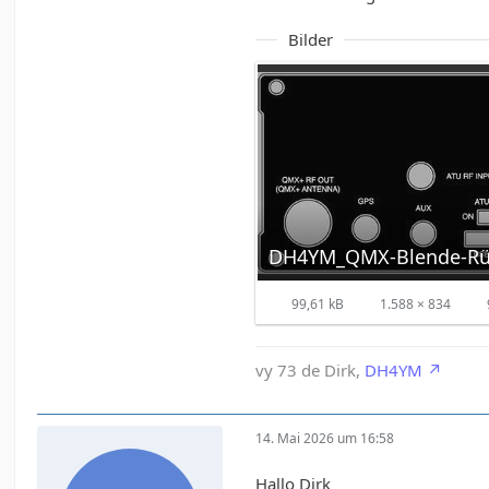
Bilder
DH4YM_QMX-Blende-Rüc
99,61 kB
1.588 × 834
vy 73 de Dirk,
DH4YM
14. Mai 2026 um 16:58
Hallo Dirk