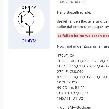
1. Mai 2026 um 15:02
Hallo Bastelfreunde,
die fehlenden Bauteile sind v
sollte daher am Dienstag/Mitt
Es fallen keine weiteren Ko
DH4YM
Nochmal in der Zusammenfas
470pF: C6
10nF: C30,C31,C32,C33,C34,C3
100nF: C15,C17,C26,C27,C42,C
270nF: C38,C40
470nF: C10,C11,C12,C13,C14,C
10Ohm: R16
49.9Ohm: R1,R2
10k: R10,R7,R8,R9
1N5711: D1,D2
+ ggf. SMA-Buchsen