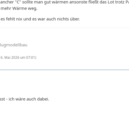
cher "C" sollte man gut wärmen ansonste fließt das Lot trotz Pa
as mehr Wärme weg.
es fehlt nix und es war auch nichts über.
Flugmodellbau
16. Mai 2026 um 07:01
)
st - ich wäre auch dabei.