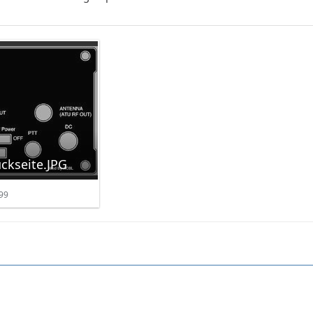
kseite.JPG
99