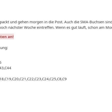
erpackt und gehen morgen in die Post. Auch die SMA-Buchsen sind
woch nächster Woche eintreffen. Wenn es gut läuft, schon am Mo
sten an!
sung:
5
43,C44
18,C19,C20,C21,C22,C23,C24,C25,C8,C9