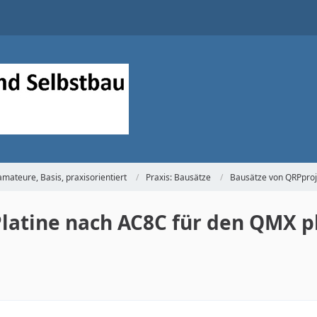
mateure, Basis, praxisorientiert
Praxis: Bausätze
Bausätze von QRPproj
Platine nach AC8C für den QMX p