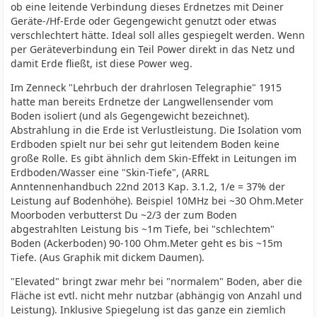
ob eine leitende Verbindung dieses Erdnetzes mit Deiner
Geräte-/Hf-Erde oder Gegengewicht genutzt oder etwas
verschlechtert hätte. Ideal soll alles gespiegelt werden. Wenn
per Geräteverbindung ein Teil Power direkt in das Netz und
damit Erde fließt, ist diese Power weg.
Im Zenneck "Lehrbuch der drahrlosen Telegraphie" 1915
hatte man bereits Erdnetze der Langwellensender vom
Boden isoliert (und als Gegengewicht bezeichnet).
Abstrahlung in die Erde ist Verlustleistung. Die Isolation vom
Erdboden spielt nur bei sehr gut leitendem Boden keine
große Rolle. Es gibt ähnlich dem Skin-Effekt in Leitungen im
Erdboden/Wasser eine "Skin-Tiefe", (ARRL
Anntennenhandbuch 22nd 2013 Kap. 3.1.2, 1/e = 37% der
Leistung auf Bodenhöhe). Beispiel 10MHz bei ~30 Ohm.Meter
Moorboden verbutterst Du ~2/3 der zum Boden
abgestrahlten Leistung bis ~1m Tiefe, bei "schlechtem"
Boden (Ackerboden) 90-100 Ohm.Meter geht es bis ~15m
Tiefe. (Aus Graphik mit dickem Daumen).
"Elevated" bringt zwar mehr bei "normalem" Boden, aber die
Fläche ist evtl. nicht mehr nutzbar (abhängig von Anzahl und
Leistung). Inklusive Spiegelung ist das ganze ein ziemlich