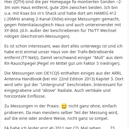
Hier (QTH) sind die per Homepage fix montierten Sonden ~2-
3m vom Haus entfernt, gute 20m zwischen beiden. Ich bin
u.a. mit Koax bis in's Shack und habe dort am HAMEG 412
(-20MHz analog 2-Kanal-Oldie) einige Messungen gemacht,
gegen Potentialausgleich Haus und auch untereinender mit
XY-Bild. (d.h. außer der beschriebenen für TN/TT Wechsel
nötigen Gleichstrom-Messungen).
Es ist schon interessant, was dort alles unterwegs ist und ich
habe erst einmal unser Haus von der Trafo-Betriebserde
entfernt (TT-Netz). Damit verschwand einiger "Müll" aus dem
RX-Rauschpegel (Pegel im Mittel gut um Faktor 5 niedriger).
Die Messungen von OE1CQS enthalten einiges aus der ARRL
Antenna Handbook (bei mir 22nd Edition 2013) Kapitel 3. Dort
wird sehr gut der "Untergrund" beschrieben. Interessant für
eingegrabene und "above" Radiale. Auch vertikale und
horizontale Einflüsse.
Zu Messungen in der Praxis:
nicht ganz ohne, einfach
probieren. Da man meistens selber Teil der Messung wird,
auf die eine oder andere Weise, nicht ganz so simpel.
FA habe ich leider erst ab 2011 per CD. Mal sehen ...... 73