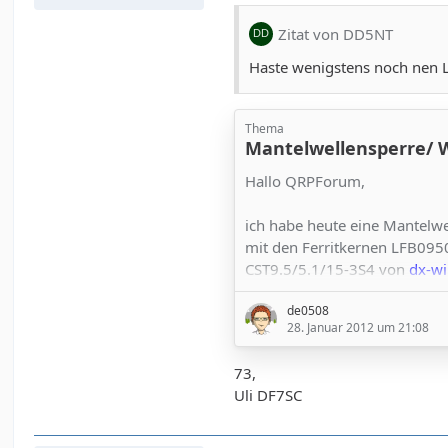
Zitat von DD5NT
Haste wenigstens noch nen 
Thema
Mantelwellensperre/
Hallo QRPForum,
ich habe heute eine Mantelw
mit den Ferritkernen LFB09
CST9.5/5.1/15-3S4 von
dx-wi
de0508
Konstruktion
28. Januar 2012 um 21:08
Auf 50 cm RG142B/U Mil habe
73,
2x 3x Ferrite LFB095051-000
Uli DF7SC
2x 6 Ferrite CST9.5/5.1/15-3
mit UHF-Steckern aufgebaut.