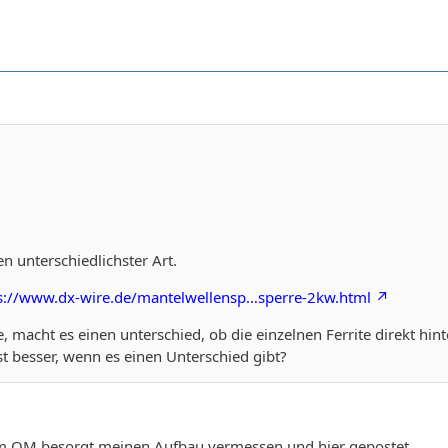
n unterschiedlichster Art.
s://www.dx-wire.de/mantelwellensp…sperre-2kw.html
 macht es einen unterschied, ob die einzelnen Ferrite direkt hin
st besser, wenn es einen Unterschied gibt?
vom OM besorgt meinen Aufbau vermessen und hier gepostet.