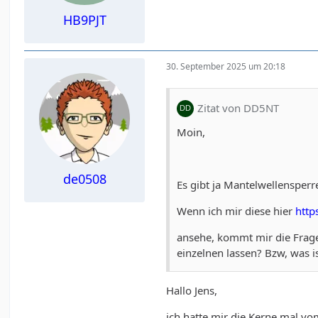
HB9PJT
30. September 2025 um 20:18
Zitat von DD5NT
Moin,
de0508
Es gibt ja Mantelwellensperre
Wenn ich mir diese hier
http
ansehe, kommt mir die Frage,
einzelnen lassen? Bzw, was i
Hallo Jens,
ich hatte mir die Kerne mal 