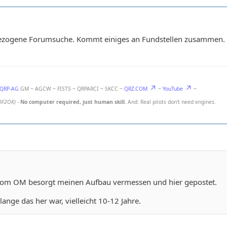
enbezogene Forumsuche. Kommt einiges an Fundstellen zusammen.
-QRP-AG
GM ~ AGCW ~ FISTS ~ QRPARCI ~ SKCC ~
QRZ.COM
~
YouTube
~
DF2OK)
-
No computer required, just human skill.
And: Real pilots don't need engines.
l vom OM besorgt meinen Aufbau vermessen und hier gepostet.
lange das her war, vielleicht 10-12 Jahre.