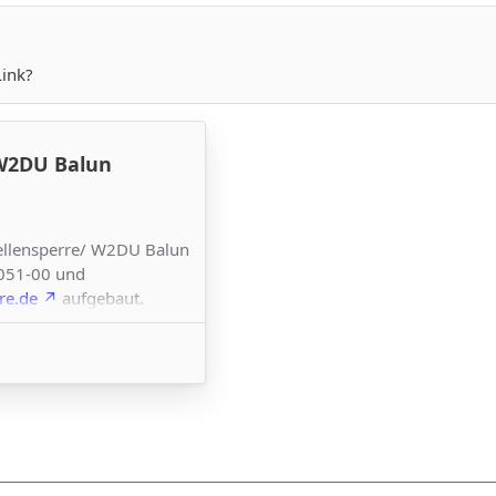
Link?
 W2DU Balun
ellensperre/ W2DU Balun
5051-00 und
re.de
aufgebaut.
 ich in Paketen von:
,
S4