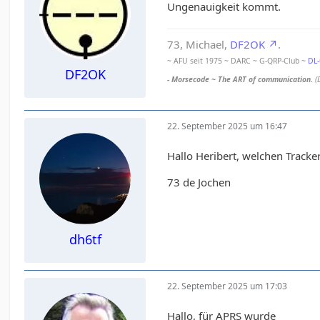
Ungenauigkeit kommt.
73, Michael,
DF2OK
.
~ AFU seit 1975 ~ DARC ~ G-QRP-Club ~
DL
DF2OK
- Morsecode ~ The ART of communication.
(
22. September 2025 um 16:47
Hallo Heribert, welchen Track
73 de Jochen
dh6tf
22. September 2025 um 17:03
Hallo, für APRS wurde