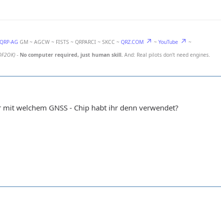
-QRP-AG
GM ~ AGCW ~ FISTS ~ QRPARCI ~ SKCC ~
QRZ.COM
~
YouTube
~
DF2OK)
-
No computer required, just human skill.
And: Real pilots don't need engines.
er mit welchem GNSS - Chip habt ihr denn verwendet?