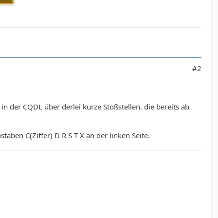
#2
in der CQDL über derlei kurze Stoßstellen, die bereits ab
aben C(Ziffer) D R S T X an der linken Seite.