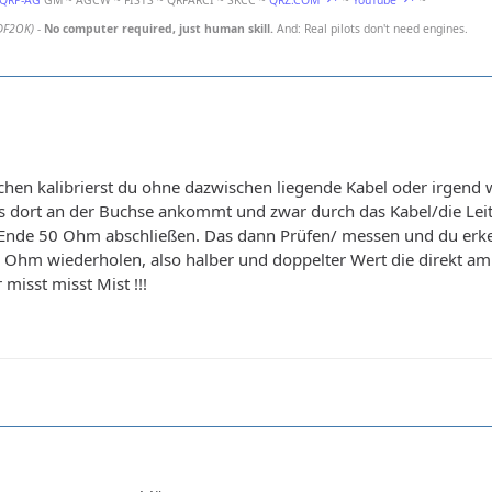
-QRP-AG
GM ~ AGCW ~ FISTS ~ QRPARCI ~ SKCC ~
QRZ.COM
~
YouTube
~
DF2OK)
-
No computer required, just human skill.
And: Real pilots don't need engines.
en kalibrierst du ohne dazwischen liegende Kabel oder irgend w
 dort an der Buchse ankommt und zwar durch das Kabel/die Leitu
Ende 50 Ohm abschließen. Das dann Prüfen/ messen und du erken
Ohm wiederholen, also halber und doppelter Wert die direkt am
misst misst Mist !!!