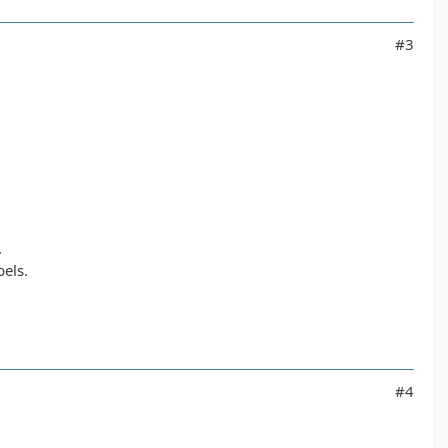
#3
.
els.
#4