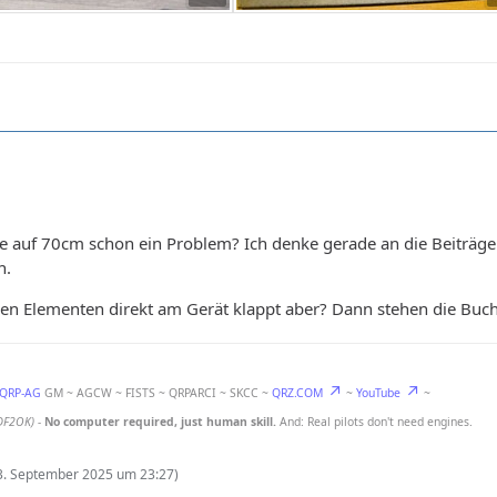
hte auf 70cm schon ein Problem? Ich denke gerade an die Beiträge 
n.
en Elementen direkt am Gerät klappt aber? Dann stehen die Buchst
-QRP-AG
GM ~ AGCW ~ FISTS ~ QRPARCI ~ SKCC ~
QRZ.COM
~
YouTube
~
DF2OK)
-
No computer required, just human skill.
And: Real pilots don't need engines.
3. September 2025 um 23:27
)