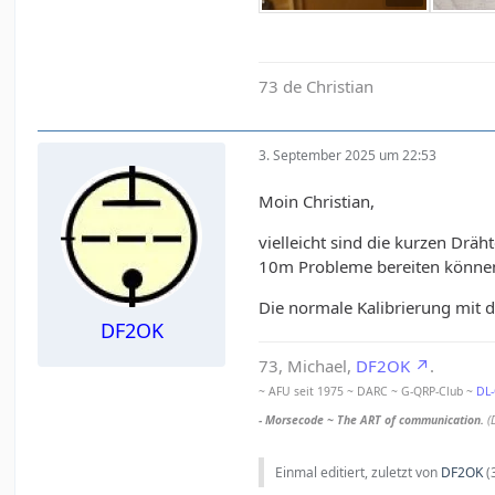
73 de Christian
3. September 2025 um 22:53
Moin Christian,
vielleicht sind die kurzen Drä
10m Probleme bereiten könne
Die normale Kalibrierung mit d
DF2OK
73, Michael,
DF2OK
.
~ AFU seit 1975 ~ DARC ~ G-QRP-Club ~
DL
- Morsecode ~ The ART of communication.
(
Einmal editiert, zuletzt von
DF2OK
(