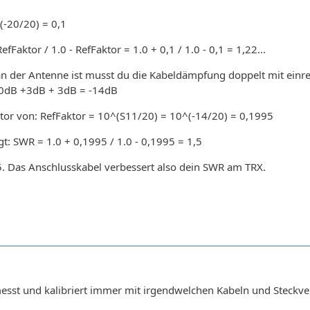
(-20/20) = 0,1
Faktor / 1.0 - RefFaktor = 1.0 + 0,1 / 1.0 - 0,1 = 1,22...
n der Antenne ist musst du die Kabeldämpfung doppelt mit einre
-20dB +3dB + 3dB = -14dB
ktor von: RefFaktor = 10^(S11/20) = 10^(-14/20) = 0,1995
t: SWR = 1.0 + 0,1995 / 1.0 - 0,1995 = 1,5
5. Das Anschlusskabel verbessert also dein SWR am TRX.
messt und kalibriert immer mit irgendwelchen Kabeln und Steckv