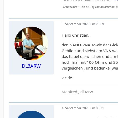
~ AFU seit 1975 ~ DARC ~ G-QRP-Club ~
DL
- Morsecode ~ The ART of communication.
(
3. September 2025 um 23:59
Hallo Christian,
den NANO-VNA sowie der Gleich
Gebilde und siehst am VNA was
das Kabel dazwischen und am 
noch mal mit 100 Ohm und 25 
DL3ARW
vergleichen , und bedenke, wer 
73 de
Manfred , dl3arw
4. September 2025 um 08:31