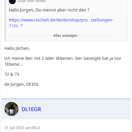
Zitat von dh6tf
Hallo Jürgen, Du meinst aber nicht den ?
https://www.reichelt.de/de/de/shop/pro…stellungen-
7186
Ich hatte die Büchse bereits auf, das ist ein offener
Alles anzeigen
Schalter mit 2 Löchern für Stehbolzen. (zu dem einen sind
die Funken übergesprungen)
Hallo Jochen,
Beim Durchschauen der Kernvorräte bin ich auf die Idee
ich meine den mit 2 oder 3Ebenen. Der Gezeigte hat ja nur
gekommen, den Trafo 1:1 / 1:4 umschaltbar zu machen
1Ebene...
und ihn um eine Gleichtaktsperre zu ergänzen.
72 & 73
Für die Sperre nehme ich vermutlich 4w620 und für den
de Jürgen, DF3OL
Trafo -61 bzw. 4C65. Platz ist noch vorhanden.
73 de Jochen
DL1EGR
31. Juli 2025 um 08:23