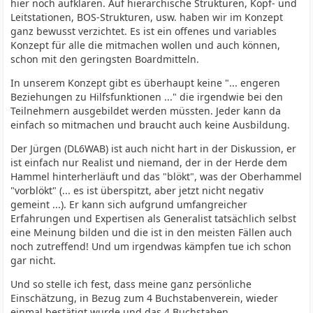
hier noch aufklären. Auf hierarchische Strukturen, Kopf- und
Leitstationen, BOS-Strukturen, usw. haben wir im Konzept
ganz bewusst verzichtet. Es ist ein offenes und variables
Konzept für alle die mitmachen wollen und auch können,
schon mit den geringsten Boardmitteln.
In unserem Konzept gibt es überhaupt keine "... engeren
Beziehungen zu Hilfsfunktionen ..." die irgendwie bei den
Teilnehmern ausgebildet werden müssten. Jeder kann da
einfach so mitmachen und braucht auch keine Ausbildung.
Der Jürgen (DL6WAB) ist auch nicht hart in der Diskussion, er
ist einfach nur Realist und niemand, der in der Herde dem
Hammel hinterherläuft und das "blökt", was der Oberhammel
"vorblökt" (... es ist überspitzt, aber jetzt nicht negativ
gemeint ...). Er kann sich aufgrund umfangreicher
Erfahrungen und Expertisen als Generalist tatsächlich selbst
eine Meinung bilden und die ist in den meisten Fällen auch
noch zutreffend! Und um irgendwas kämpfen tue ich schon
gar nicht.
Und so stelle ich fest, dass meine ganz persönliche
Einschätzung, in Bezug zum 4 Buchstabenverein, wieder
einmal bestätigt wurde und das 4 Buchstaben