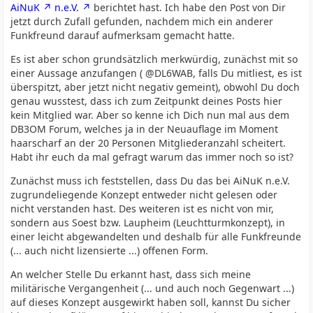
AiNuK
n.e.V.
berichtet hast. Ich habe den Post von Dir
jetzt durch Zufall gefunden, nachdem mich ein anderer
Funkfreund darauf aufmerksam gemacht hatte.
Es ist aber schon grundsätzlich merkwürdig, zunächst mit so
einer Aussage anzufangen ( @DL6WAB, falls Du mitliest, es ist
überspitzt, aber jetzt nicht negativ gemeint), obwohl Du doch
genau wusstest, dass ich zum Zeitpunkt deines Posts hier
kein Mitglied war. Aber so kenne ich Dich nun mal aus dem
DB3OM Forum, welches ja in der Neuauflage im Moment
haarscharf an der 20 Personen Mitgliederanzahl scheitert.
Habt ihr euch da mal gefragt warum das immer noch so ist?
Zunächst muss ich feststellen, dass Du das bei AiNuK n.e.V.
zugrundeliegende Konzept entweder nicht gelesen oder
nicht verstanden hast. Des weiteren ist es nicht von mir,
sondern aus Soest bzw. Laupheim (Leuchtturmkonzept), in
einer leicht abgewandelten und deshalb für alle Funkfreunde
(... auch nicht lizensierte ...) offenen Form.
An welcher Stelle Du erkannt hast, dass sich meine
militärische Vergangenheit (... und auch noch Gegenwart ...)
auf dieses Konzept ausgewirkt haben soll, kannst Du sicher