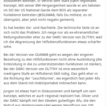
diskutieren konnten. Er vertritt sehr stark (s)ein regionales
Konzept. Mit seiner BW-Vergangenheit würde er am liebsten
im Stil der US National-Garde dem BOS als separater
Funkdienst beitreten (@DL6WAB, falls Du mitliest, es ist
überspitzt, aber jetzt nicht negativ gemeint).
Es hat beides Vor- und Nachteile. Die technische Seite ist an
sich nicht das Problem. Ich neige nur als ex-ehrenamtlicher
Rettungsdienstler eher zu der DARC-Version von DL7TNY, weil
ich die Abgrenzung der Hilfsdienstfunktionen etwas schärfer
sehe.
Bei der Version von DL6WAB geht es wegen der engeren
Beziehung zu den Hilfsfunktionen nicht ohne Ausbildung (die
Einbindung in die zu unterstützenden Funktionen ist stärker).
Bei der DARC-Version von DL7TNY ist eine wesentlich
niedrigere Stufe an Hilfsdienst-Skill nötig. Das geht eher in
die Richtung der "Leuchttürme", wo eigentlich fast jeder Afu
aus dem Stand mit mobil/portabel mitmachen kann.
Jürgen ist etwas hart in Diskussionen und kämpft um sein
Konzept, welches er auch regional realisiert hat. Oliver und
der DARC kämpft mit den Idealen gutwilliger Afu, die den
Notruf aus Hinterpusemuckel wegen Vergiftung von 100