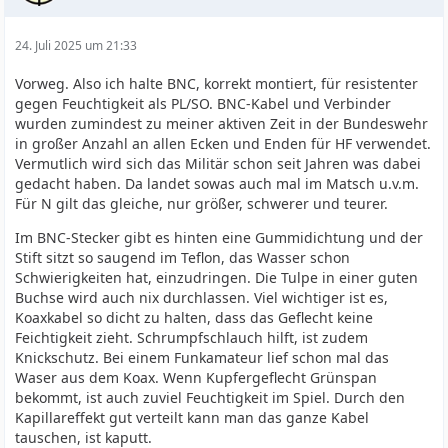
24. Juli 2025 um 21:33
Vorweg. Also ich halte BNC, korrekt montiert, für resistenter
gegen Feuchtigkeit als PL/SO. BNC-Kabel und Verbinder
wurden zumindest zu meiner aktiven Zeit in der Bundeswehr
in großer Anzahl an allen Ecken und Enden für HF verwendet.
Vermutlich wird sich das Militär schon seit Jahren was dabei
gedacht haben. Da landet sowas auch mal im Matsch u.v.m.
Für N gilt das gleiche, nur größer, schwerer und teurer.
Im BNC-Stecker gibt es hinten eine Gummidichtung und der
Stift sitzt so saugend im Teflon, das Wasser schon
Schwierigkeiten hat, einzudringen. Die Tulpe in einer guten
Buchse wird auch nix durchlassen. Viel wichtiger ist es,
Koaxkabel so dicht zu halten, dass das Geflecht keine
Feichtigkeit zieht. Schrumpfschlauch hilft, ist zudem
Knickschutz. Bei einem Funkamateur lief schon mal das
Waser aus dem Koax. Wenn Kupfergeflecht Grünspan
bekommt, ist auch zuviel Feuchtigkeit im Spiel. Durch den
Kapillareffekt gut verteilt kann man das ganze Kabel
tauschen, ist kaputt.