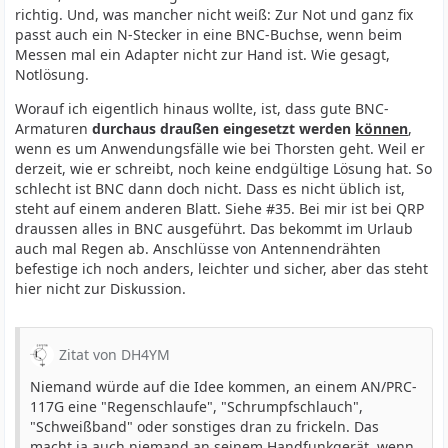
richtig. Und, was mancher nicht weiß: Zur Not und ganz fix
passt auch ein N-Stecker in eine BNC-Buchse, wenn beim
Messen mal ein Adapter nicht zur Hand ist. Wie gesagt,
Notlösung.
Worauf ich eigentlich hinaus wollte, ist, dass gute BNC-
Armaturen
durchaus draußen eingesetzt werden
können
,
wenn es um Anwendungsfälle wie bei Thorsten geht. Weil er
derzeit, wie er schreibt, noch keine endgültige Lösung hat. So
schlecht ist BNC dann doch nicht. Dass es nicht üblich ist,
steht auf einem anderen Blatt. Siehe #35. Bei mir ist bei QRP
draussen alles in BNC ausgeführt. Das bekommt im Urlaub
auch mal Regen ab. Anschlüsse von Antennendrähten
befestige ich noch anders, leichter und sicher, aber das steht
hier nicht zur Diskussion.
Zitat von DH4YM
Niemand würde auf die Idee kommen, an einem AN/PRC-
117G eine "Regenschlaufe", "Schrumpfschlauch",
"Schweißband" oder sonstiges dran zu frickeln. Das
macht ja auch niemand an seinem Handfunkgerät, wenn