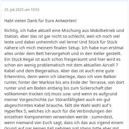
25. Juli 2025 um 19:53
Habt vielen Dank für Eure Antworten!
Richtig, ich habe aktuell eine Mischung aus Mobilbetrieb und
Station, aber das ist gar nicht so schlecht, weil ich noch viel
teste und dabei unheimlich viel lerne! Und Stück für Stück
nähere ich mich meinem finalen Setup. Ich habe nun erstmal
alles unter dem Bett hervorgeholt und in den Keller gestellt.
Ein Stück Regal ist auch schon freigeräumt und hier wird es
schon ein wenig problematisch mit dem aktuellen Aircell 7
Kabel und dem Biegeradius. Aber das ist auch eine gute
Erkenntnis, denn wenn ich überlege, dass ich vom Balkon
runter, hinter der Markise bis ans Ende der Terrasse, von dort
runter und am Boden entlang bis zum Sickerschaft (der
vollkommen trocken ist) muss usw. und wenn es aufgrund
meiner Vorgeschichte zur Störanfälligkeit auch ein gut
abgeschirmtes Kabel brauche, fällt die Wahl wohl auf's
Hyperflex 5, welches ich auch für die Verbindungen der
einzelnen Komponenten verwenden werde - zumindest,
wenn niemand von Euch sagt, dass ich das aus irgend einem
Grund auf gar keinen Fall nehmen soll (dann bitte aber mit