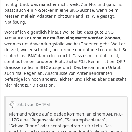
richtig. Und, was mancher nicht weiß: Zur Not und ganz fix
passt auch ein N-Stecker in eine BNC-Buchse, wenn beim
Messen mal ein Adapter nicht zur Hand ist. Wie gesagt,
Notlösung.
Worauf ich eigentlich hinaus wollte, ist, dass gute BNC-
Armaturen
durchaus draußen eingesetzt werden
können
,
wenn es um Anwendungsfälle wie bei Thorsten geht. Weil er
derzeit, wie er schreibt, noch keine endgültige Lösung hat. So
schlecht ist BNC dann doch nicht. Dass es nicht üblich ist,
steht auf einem anderen Blatt. Siehe #35. Bei mir ist bei QRP
draussen alles in BNC ausgeführt. Das bekommt im Urlaub
auch mal Regen ab. Anschlüsse von Antennendrähten
befestige ich noch anders, leichter und sicher, aber das steht
hier nicht zur Diskussion.
Zitat von DH4YM
Niemand würde auf die Idee kommen, an einem AN/PRC-
117G eine "Regenschlaufe", "Schrumpfschlauch",
"Schweißband" oder sonstiges dran zu frickeln. Das
macht ja auch niemand an seinem Handfunkgerät, wenn