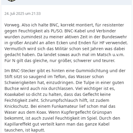
24. Juli 2025 um 21:33
Vorweg. Also ich halte BNC, korrekt montiert, für resistenter
gegen Feuchtigkeit als PL/SO. BNC-Kabel und Verbinder
wurden zumindest zu meiner aktiven Zeit in der Bundeswehr
in großer Anzahl an allen Ecken und Enden für HF verwendet.
Vermutlich wird sich das Militär schon seit Jahren was dabei
gedacht haben. Da landet sowas auch mal im Matsch u.v.m.
Für N gilt das gleiche, nur größer, schwerer und teurer.
Im BNC-Stecker gibt es hinten eine Gummidichtung und der
Stift sitzt so saugend im Teflon, das Wasser schon
Schwierigkeiten hat, einzudringen. Die Tulpe in einer guten
Buchse wird auch nix durchlassen. Viel wichtiger ist es,
Koaxkabel so dicht zu halten, dass das Geflecht keine
Feichtigkeit zieht. Schrumpfschlauch hilft, ist zudem
Knickschutz. Bei einem Funkamateur lief schon mal das
Waser aus dem Koax. Wenn Kupfergeflecht Grünspan
bekommt, ist auch zuviel Feuchtigkeit im Spiel. Durch den
Kapillareffekt gut verteilt kann man das ganze Kabel
tauschen, ist kaputt.