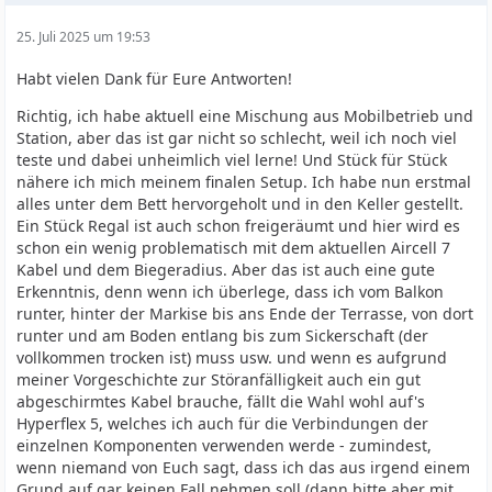
25. Juli 2025 um 19:53
Habt vielen Dank für Eure Antworten!
Richtig, ich habe aktuell eine Mischung aus Mobilbetrieb und
Station, aber das ist gar nicht so schlecht, weil ich noch viel
teste und dabei unheimlich viel lerne! Und Stück für Stück
nähere ich mich meinem finalen Setup. Ich habe nun erstmal
alles unter dem Bett hervorgeholt und in den Keller gestellt.
Ein Stück Regal ist auch schon freigeräumt und hier wird es
schon ein wenig problematisch mit dem aktuellen Aircell 7
Kabel und dem Biegeradius. Aber das ist auch eine gute
Erkenntnis, denn wenn ich überlege, dass ich vom Balkon
runter, hinter der Markise bis ans Ende der Terrasse, von dort
runter und am Boden entlang bis zum Sickerschaft (der
vollkommen trocken ist) muss usw. und wenn es aufgrund
meiner Vorgeschichte zur Störanfälligkeit auch ein gut
abgeschirmtes Kabel brauche, fällt die Wahl wohl auf's
Hyperflex 5, welches ich auch für die Verbindungen der
einzelnen Komponenten verwenden werde - zumindest,
wenn niemand von Euch sagt, dass ich das aus irgend einem
Grund auf gar keinen Fall nehmen soll (dann bitte aber mit