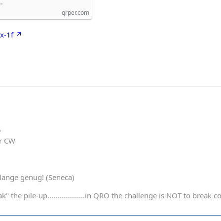
…
qrper.com
x-1f
6
er CW
t lange genug! (Seneca)
k" the pile-up...................in QRO the challenge is NOT to bre