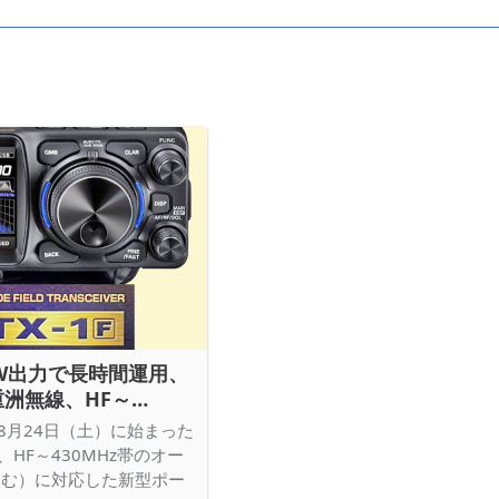
6W出力で長時間運用、
洲無線、HF～
FTX-1F」を発表 -
8月24日（土）に始まった
、HF～430MHz帯のオー
含む）に対応した新型ポー