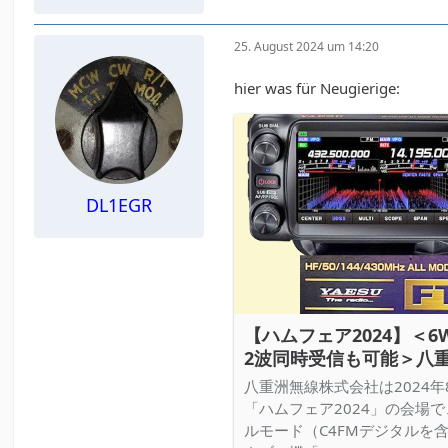
25. August 2024 um 14:20
hier was für Neugierige:
DL1EGR
【ハムフェア2024】＜
2波同時受信も可能＞八重
430MHz帯ポータブル機「
八重洲無線株式会社は2024年
hamlife.jp
「ハムフェア2024」の会場で
ルモード（C4FMデジタルを