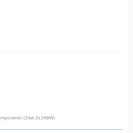
ak components! (Zitat DL5RBW)