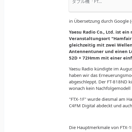
タブル機「FT…
in Übersetzung durch Google (d
Yaesu Radio Co., Ltd. ist e
Veranstaltungsort "Hamfair 
gleichzeitig mit zwei Well
Antennentuner und einen Lü
52D × 72Hmm mit einer einf
Yaesu Radio kündigte im Augu
haben wir das Erneuerungsmod
abgeschleppt. Der FT-818ND kü
wonach kein Nachfolgemodell
"FTX-1F" wurde diesmal am Ham
C4FM Digital abdeckt und auch 
Die Hauptmerkmale von FTX-1F 