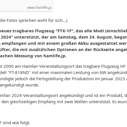
www.hamlife.jp
ie Fotos sprechen wohl für sich...)
in neues tragbares Flugzeug "FTX-1F", das alle Modi (einsch
2024" unterstützt, der am Samstag, dem 24. August, begann
en empfangen und mit einem großen Akku ausgestattet wer
fter, die mit zusätzlichen Optionen an der Rückseite ang
achen Messung von hamlife.jp.
st 2000 am Hamfair-Veranstaltungsort das tragbare Flugzeug H
ell "FT-818ND" mit einer maximalen Leistung von 6W angekündig
ndigte jedoch die Fertigstellung der Produktion im Januar 2023 
 angekündigt wurde.
fair 2024-Veranstaltungsort angekündigt und ist ein Produkt, 
den gleichzeitigen Empfang mit zwei Wellen unterstützt. Es wurde
sind wie folgt.