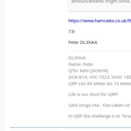
announcements might come
https://www.hamradio.co.uk/ft
73!
Peter DL3NAA
DL3NAA
Name: Peter
QTH: Kehl (JN38VN)
DOK B14, HSC 1023, VHSC 18
QRP von 80 Meter bis 10 Met
Life is too short for QRP!
Satis longa vita - Das Leben is
In QRP the challenge is to "brea