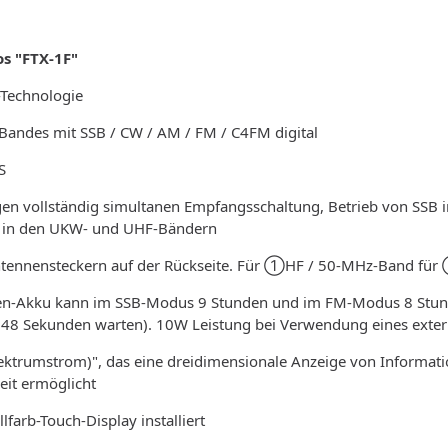
s "FTX-1F"
-Technologie
andes mit SSB / CW / AM / FM / C4FM digital
S
n vollständig simultanen Empfangsschaltung, Betrieb von SSB im
 in den UKW- und UHF-Bändern
Antennensteckern auf der Rückseite. Für ①HF / 50-MHz-Band f
-Akku kann im SSB-Modus 9 Stunden und im FM-Modus 8 Stunden
 48 Sekunden warten). 10W Leistung bei Verwendung eines exter
ektrumstrom)", das eine dreidimensionale Anzeige von Informati
eit ermöglicht
farb-Touch-Display installiert