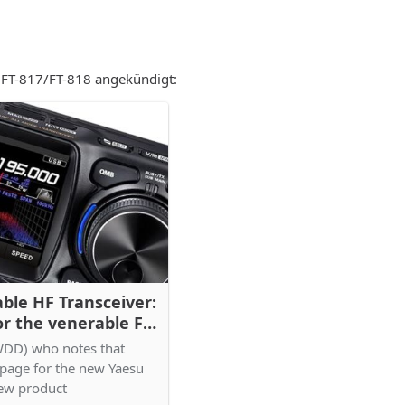
r FT-817/FT-818 angekündigt:
ble HF Transceiver:
r the venerable FT-
DD) who notes that
page for the new Yaesu
new product