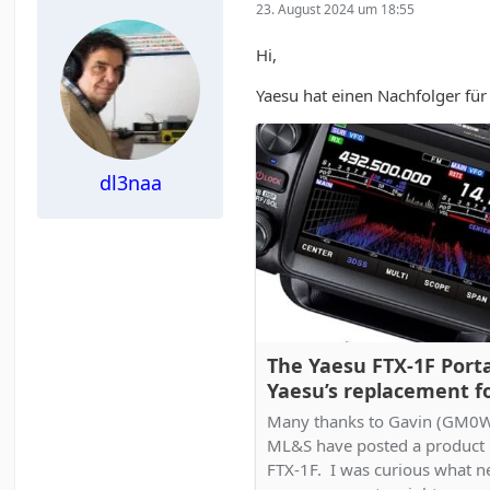
23. August 2024 um 18:55
Hi,
Yaesu hat einen Nachfolger fü
dl3naa
The Yaesu FTX-1F Porta
Yaesu’s replacement fo
818 and FT-817
Many thanks to Gavin (GM0W
ML&S have posted a product 
FTX-1F. I was curious what 