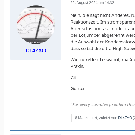
25. August 2024 um 14:32
Nein, die sagt nicht Anderes. 
Reaktionszeit. Im stromsparen
Aber selbst im fast mode brau
per Lötjumper abgetrennt werde
die Auswahl der Kondensatorwer
dass selbst die ultra High-Spe
DL4ZAO
Wie zutreffend erwähnt, maßge
Praxis.
73
Günter
"For every complex problem ther
8 Mal editiert, zuletzt von
DL4ZAO
(