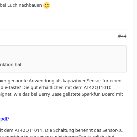
e bei Euch nachbauen
#44
nktion hat.
 hier genannte Anwendung als kapazitiver Sensor für einen
ddle-Taste? Die gut erhältlichen mit dem AT42QT1010
net, wie das bei Berry Base gelistete Sparkfun Board mit
-pdf/
 mit dem AT42QT1011. Die Schaltung benennt das Sensor-IC
 capacitive touch sensors gleichermaßen tauglich sind.