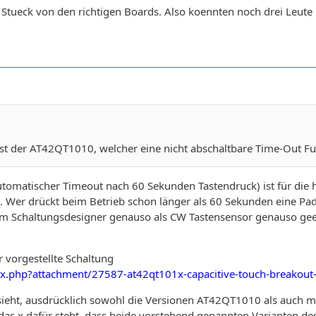
 Stueck von den richtigen Boards. Also koennten noch drei Leut
ist der AT42QT1010, welcher eine nicht abschaltbare Time-Out Fu
automatischer Timeout nach 60 Sekunden Tastendruck) ist für die
 Wer drückt beim Betrieb schon länger als 60 Sekunden eine Pa
em Schaltungsdesigner genauso als CW Tastensensor genauso geeig
 vorgestellte Schaltung
x.php?attachment/27587-at42qt101x-capacitive-touch-breakout
 sieht, ausdrücklich sowohl die Versionen AT42QT1010 als auch
as x dafür steht, dass beide vorstehend genannten Varianten des