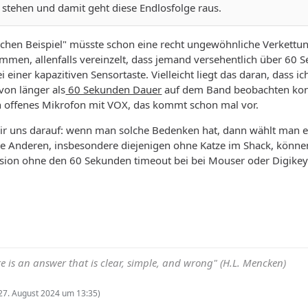
 stehen und damit geht diese Endlosfolge raus.
sischen Beispiel" müsste schon eine recht ungewöhnliche Verkettun
ommen, allenfalls vereinzelt, dass jemand versehentlich über 60 
 einer kapazitiven Sensortaste. Vielleicht liegt das daran, dass 
 von länger als
60 Sekunden Dauer
auf dem Band beobachten konnt
n offenes Mikrofon mit VOX, das kommt schon mal vor.
 wir uns darauf: wenn man solche Bedenken hat, dann wählt man
 Alle Anderen, insbesondere diejenigen ohne Katze im Shack, kön
sion ohne den 60 Sekunden timeout bei bei Mouser oder Digikey b
e is an answer that is clear, simple, and wrong" (H.L. Mencken)
27. August 2024 um 13:35
)