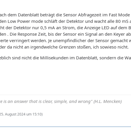
Nach dem Datenblatt beträgt die Sensor Abfragezeit im Fast Mode 
den Low Power mode schläft der Detektor und wacht alle 80 mS a
cht der Detektor nur 0,5 mA an Strom, die Anzeige LED auf dem B
n . Die Response Zeit, bis der Sensor ein Signal an den Keyer a
te verringert werden. Je unempfindlicher der Sensor gemacht wir
eder da nicht an irgendwelche Grenzen stoßen, ich sowieso nicht.
blich sind nicht die Millisekunden im Datenblatt, sondern die
e is an answer that is clear, simple, and wrong" (H.L. Mencken)
25. August 2024 um 15:10
)