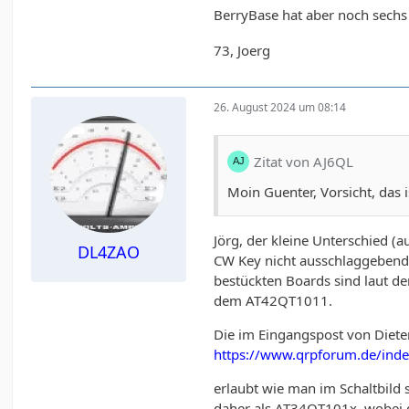
BerryBase hat aber noch sechs
73, Joerg
26. August 2024 um 08:14
Zitat von AJ6QL
Moin Guenter, Vorsicht, das 
Jörg, der kleine Unterschied (
DL4ZAO
CW Key nicht ausschlaggebend.
bestückten Boards sind laut d
dem AT42QT1011.
Die im Eingangspost von Dieter
https://www.qrpforum.de/inde
erlaubt wie man im Schaltbild
daher als AT34QT101x, wobei d