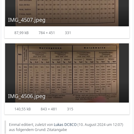
IMG_4507.jpeg
87,99 kB
784 × 451
331
IMG_4506.jpeg
140,55 kB
843 × 481
315
Einmal editiert, zuletzt von
Lukas DC8CO
(
10. August 2024 um 12:07
)
aus folgendem Grund: Zitatangabe