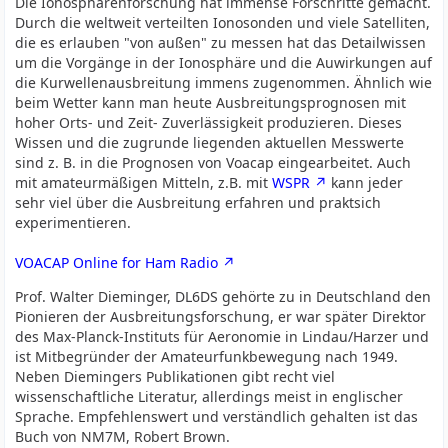
Die Ionosphärenforschung hat immense Forschritte gemacht.
Durch die weltweit verteilten Ionosonden und viele Satelliten,
die es erlauben "von außen" zu messen hat das Detailwissen
um die Vorgänge in der Ionosphäre und die Auwirkungen auf
die Kurwellenausbreitung immens zugenommen. Ähnlich wie
beim Wetter kann man heute Ausbreitungsprognosen mit
hoher Orts- und Zeit- Zuverlässigkeit produzieren. Dieses
Wissen und die zugrunde liegenden aktuellen Messwerte
sind z. B. in die Prognosen von Voacap eingearbeitet. Auch
mit amateurmäßigen Mitteln, z.B. mit
WSPR
kann jeder
sehr viel über die Ausbreitung erfahren und praktsich
experimentieren.
VOACAP Online for Ham Radio
Prof. Walter Dieminger, DL6DS gehörte zu in Deutschland den
Pionieren der Ausbreitungsforschung, er war später Direktor
des Max-Planck-Instituts für Aeronomie in Lindau/Harzer und
ist Mitbegründer der Amateurfunkbewegung nach 1949.
Neben Diemingers Publikationen gibt recht viel
wissenschaftliche Literatur, allerdings meist in englischer
Sprache. Empfehlenswert und verständlich gehalten ist das
Buch von NM7M, Robert Brown.