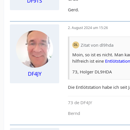
DF9TS
Gerd.
2. August 2024 um 15:26
Zitat von dl9hda
Moin, so ist es nicht. Man k
hilfreich ist eine
Entlötstatio
73, Holger DL9HDA
DF4JY
Die Entlötstation habe ich seit
73 de DF4JY
Bernd