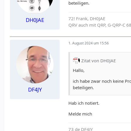
beteiligen.
72! Frank, DH0JAE
DH0JAE
QRV auch mit QRP, G-QRP-C 6
1. August 2024 um 15:56
Zitat von DH0JAE
Hallo,
ich habe zwar noch keine Pr
beteiligen.
DF4JY
Hab ich notiert.
Melde mich
73 de DF4JY