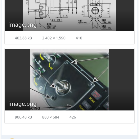
image.png
403,88 kB
2.402 × 1.590
410
image.png
906,48 kB
880 × 684
426