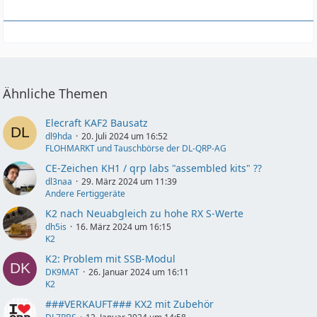
Ähnliche Themen
Elecraft KAF2 Bausatz
dl9hda
20. Juli 2024 um 16:52
FLOHMARKT und Tauschbörse der DL-QRP-AG
CE-Zeichen KH1 / qrp labs "assembled kits" ??
dl3naa
29. März 2024 um 11:39
Andere Fertiggeräte
K2 nach Neuabgleich zu hohe RX S-Werte
dh5is
16. März 2024 um 16:15
K2
K2: Problem mit SSB-Modul
DK9MAT
26. Januar 2024 um 16:11
K2
###VERKAUFT### KX2 mit Zubehör