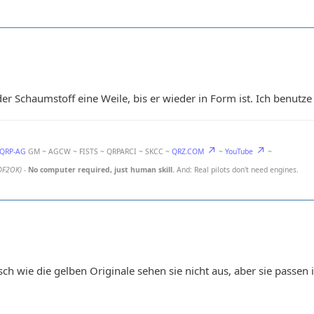
 Schaumstoff eine Weile, bis er wieder in Form ist. Ich benutze 
-QRP-AG
GM ~ AGCW ~ FISTS ~ QRPARCI ~ SKCC ~
QRZ.COM
~
YouTube
~
DF2OK)
-
No computer required, just human skill.
And: Real pilots don't need engines.
isch wie die gelben Originale sehen sie nicht aus, aber sie passe