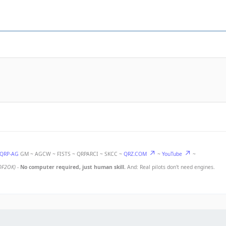
-QRP-AG
GM ~ AGCW ~ FISTS ~ QRPARCI ~ SKCC ~
QRZ.COM
~
YouTube
~
DF2OK)
-
No computer required, just human skill.
And: Real pilots don't need engines.