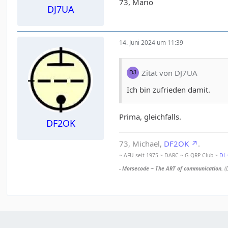
73, Mario
DJ7UA
14. Juni 2024 um 11:39
Zitat von DJ7UA
Ich bin zufrieden damit.
Prima, gleichfalls.
DF2OK
73, Michael,
DF2OK
.
~ AFU seit 1975 ~ DARC ~ G-QRP-Club ~
DL
- Morsecode ~ The ART of communication.
(