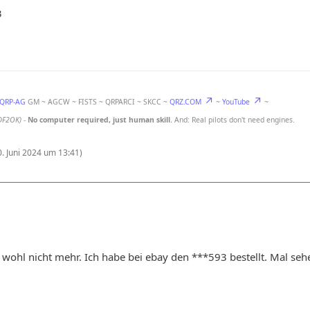
3
-QRP-AG
GM ~ AGCW ~ FISTS ~ QRPARCI ~ SKCC ~
QRZ.COM
~
YouTube
~
DF2OK)
-
No computer required, just human skill.
And: Real pilots don't need engines.
0. Juni 2024 um 13:41
)
 wohl nicht mehr. Ich habe bei ebay den ***593 bestellt. Mal sehe