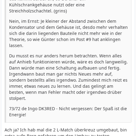
Kühlschrankgehäuse nutzt oder eine
Streichholzschachtel. (grins)
Nein, im Ernst: Je kleiner der Abstand zwischen dem
Kondensator und dem Gehäuse ist, desdo mehr verhalten
sich die darin liegenden Bauteile nicht mehr wie in der
Theorie, so wie Günter schon im Post #9 hat anklingen
lassen.
Du musst es nur anders herum betrachten. Wenn alles
auf Anhieb funktionieren würde, wäre es doch langweilig.
Dann würde man eine Schaltung aufbauen und fertig.
Irgendwann baut man gar nichts Neues mehr auf,
sondern bestellts alles irgendwo. Zumindest mich reizt es
immer, etwas neues zu lernen. Und das gelingt am
besten, wenn man Fehler macht oder irgendwo drüber
stolpert.
73/72 de Ingo DK3RED - Nicht vergessen: Der Spaß ist die
Energie!
Ach ja? Ich hab mal die 2 L-Match überkreuz umgebaut, bin
extra aufn Berg gefahren um den Umbau zu testen.