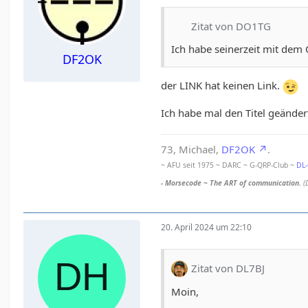
Zitat von DO1TG
Ich habe seinerzeit mit dem
DF2OK
der LINK hat keinen Link.
Ich habe mal den Titel geänder
73, Michael,
DF2OK
.
~ AFU seit 1975 ~ DARC ~ G-QRP-Club ~
DL
- Morsecode ~ The ART of communication.
(
20. April 2024 um 22:10
Zitat von DL7BJ
Moin,