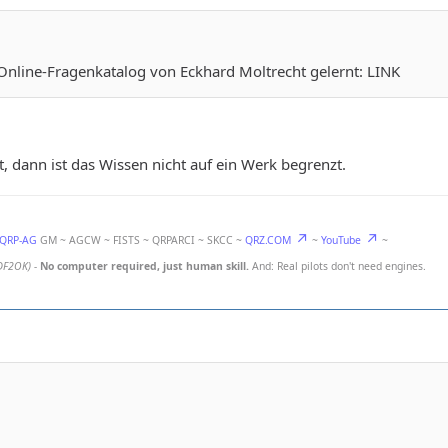
 Online-Fragenkatalog von Eckhard Moltrecht gelernt: LINK
t, dann ist das Wissen nicht auf ein Werk begrenzt.
-QRP-AG
GM ~ AGCW ~ FISTS ~ QRPARCI ~ SKCC ~
QRZ.COM
~
YouTube
~
DF2OK)
-
No computer required, just human skill.
And: Real pilots don't need engines.