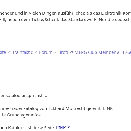
ender und in vielen Dingen ausführlicher, als das Elektronik-Ko
ill, neben dem Tietze/Schenk das Standardwerk. Nur die deutsc
ite
Traintastic
Forum
Tröt!
MERG Club Member #1176
!
nkatalog ansprichst ...
nline-Fragenkatalog von Eckhard Moltrecht gelernt: LINK
ute Grundlageninfos.
en Katalogs ist diese Seite:
LINK