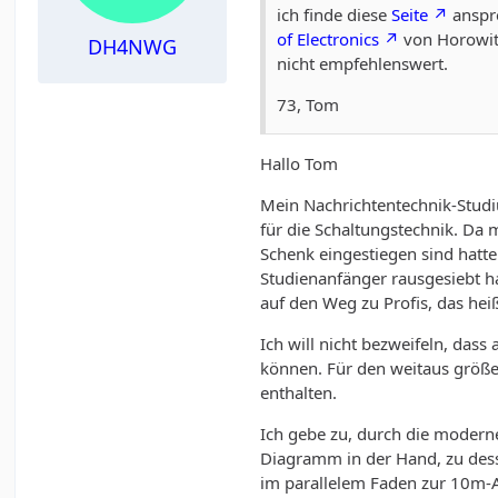
ich finde diese
Seite
anspre
of Electronics
von Horowitz
DH4NWG
nicht empfehlenswert.
73, Tom
Hallo Tom
Mein Nachrichtentechnik-Studi
für die Schaltungstechnik. Da 
Schenk eingestiegen sind hatte
Studienanfänger rausgesiebt hat
auf den Weg zu Profis, das he
Ich will nicht bezweifeln, das
können. Für den weitaus größ
enthalten.
Ich gebe zu, durch die moderne
Diagramm in der Hand, zu dess
im parallelem Faden zur 10m-A