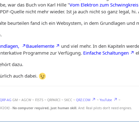
be, war das Buch von Karl Hille "
Vom Elektron zum Schwingkreis
PDF-Quelle nicht mehr wieder. Ist ja auch nicht so ganz legal, hi
alte beurteilen fand ich ein Websystem, in dem Grundlagen und 
m
.
undlagen,
Bauelemente
und viel mehr. In den Kapiteln werd
e interkative Programme zur Verfügung.
Einfache Schaltungen
eb
hört dazu.
türlich auch dabei.
-QRP-AG
GM ~ AGCW ~ FISTS ~ QRPARCI ~ SKCC ~
QRZ.COM
~
YouTube
~
DF2OK)
-
No computer required, just human skill.
And: Real pilots don't need engines.