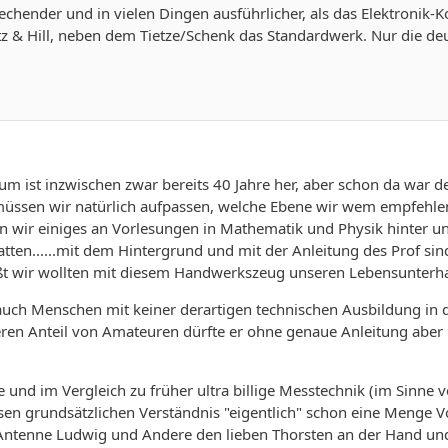
chender und in vielen Dingen ausführlicher, als das Elektronik-
 & Hill, neben dem Tietze/Schenk das Standardwerk. Nur die d
um ist inzwischen zwar bereits 40 Jahre her, aber schon da war 
müssen wir natürlich aufpassen, welche Ebene wir wem empfehlen.
n wir einiges an Vorlesungen in Mathematik und Physik hinter u
ten......mit dem Hintergrund und mit der Anleitung des Prof sind 
ißt wir wollten mit diesem Handwerkszeug unseren Lebensunterha
s auch Menschen mit keiner derartigen technischen Ausbildung in
eren Anteil von Amateuren dürfte er ohne genaue Anleitung abe
 und im Vergleich zu früher ultra billige Messtechnik (im Sinne
en grundsätzlichen Verständnis "eigentlich" schon eine Menge Vo
ntenne Ludwig und Andere den lieben Thorsten an der Hand und 