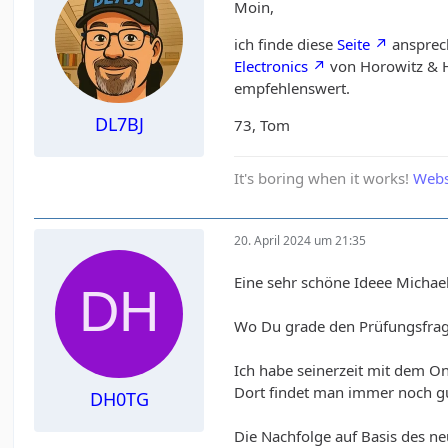
Moin,
ich finde diese
Seite
ansprech
Electronics
von Horowitz & H
empfehlenswert.
DL7BJ
73, Tom
It's boring when it works!
Webs
20. April 2024 um 21:35
Eine sehr schöne Ideee Michael
Wo Du grade den Prüfungsfrage
Ich habe seinerzeit mit dem O
Dort findet man immer noch g
DH0TG
Die Nachfolge auf Basis des neu