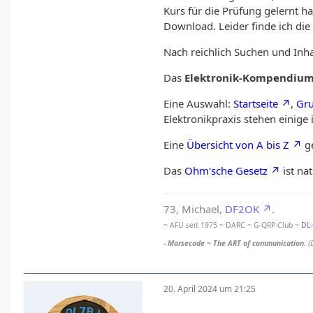
Kurs für die Prüfung gelernt ha
Download. Leider finde ich die 
Nach reichlich Suchen und Inh
Das
Elektronik-Kompendiu
Eine Auswahl:
Startseite
,
Gr
Elektronikpraxis stehen einig
Eine
Übersicht von A bis Z
ge
Das
Ohm'sche Gesetz
ist na
73, Michael,
DF2OK
.
~ AFU seit 1975 ~ DARC ~ G-QRP-Club ~
DL
- Morsecode ~ The ART of communication.
(
20. April 2024 um 21:25