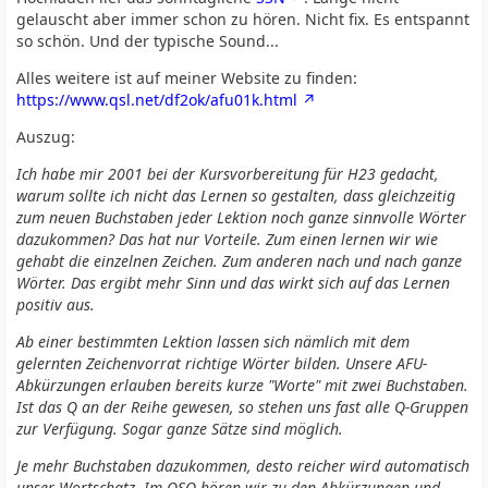
gelauscht aber immer schon zu hören. Nicht fix. Es entspannt
so schön. Und der typische Sound...
Alles weitere ist auf meiner Website zu finden:
https://www.qsl.net/df2ok/afu01k.html
Auszug:
Ich habe mir 2001 bei der Kursvorbereitung für H23 gedacht,
warum sollte ich nicht das Lernen so gestalten, dass gleichzeitig
zum neuen Buchstaben jeder Lektion noch ganze sinnvolle Wörter
dazukommen? Das hat nur Vorteile. Zum einen lernen wir wie
gehabt die einzelnen Zeichen. Zum anderen nach und nach ganze
Wörter. Das ergibt mehr Sinn und das wirkt sich auf das Lernen
positiv aus.
Ab einer bestimmten Lektion lassen sich nämlich mit dem
gelernten Zeichenvorrat richtige Wörter bilden. Unsere AFU-
Abkürzungen erlauben bereits kurze "Worte" mit zwei Buchstaben.
Ist das Q an der Reihe gewesen, so stehen uns fast alle Q-Gruppen
zur Verfügung. Sogar ganze Sätze sind möglich.
Je mehr Buchstaben dazukommen, desto reicher wird automatisch
unser Wortschatz. Im QSO hören wir zu den Abkürzungen und