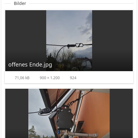
Bilder
offenes Ende.jpg
71,06 kB
900 × 1.200
924