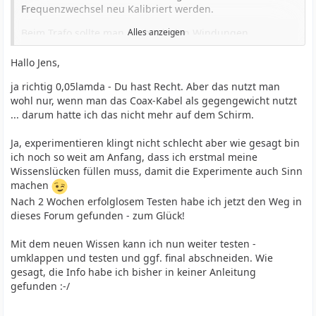
Frequenzwechsel neu Kalibriert werden.
Beim Trafo sollte man auch mit den Windungen
Alles anzeigen
experimentieren. 1:64, 1:49, oder 2 primärwindungen
oder 3.
Hallo Jens,
Bei mir hat das mit dem Umklappen, ich hab das Ende
ja richtig 0,05lamda - Du hast Recht. Aber das nutzt man
mit Kabelbindern direkt am Antennendraht fixiert. War
wohl nur, wenn man das Coax-Kabel als gegengewicht nutzt
Suboptimal, denn es machte einen unterschied, ob ich
... darum hatte ich das nicht mehr auf dem Schirm.
jetzt 1/2m umgeklappt hab oder von diesen 1/2m 40cm
noch abgeschnitten hab.
Ja, experimentieren klingt nicht schlecht aber wie gesagt bin
ich noch so weit am Anfang, dass ich erstmal meine
Nicht aufgeben und testen. Und versuchen zu verstehen
Wissenslücken füllen muss, damit die Experimente auch Sinn
wie sowas funktioniert.
machen
Nach 2 Wochen erfolglosem Testen habe ich jetzt den Weg in
Meine zuletzt gebaute hatte super SWR, aber nachdem
dieses Forum gefunden - zum Glück!
ich die dann in einem Park über die Äste gespannt hatte,
da brauchte ich den Tuner.
Mit dem neuen Wissen kann ich nun weiter testen -
umklappen und testen und ggf. final abschneiden. Wie
gesagt, die Info habe ich bisher in keiner Anleitung
gefunden :-/