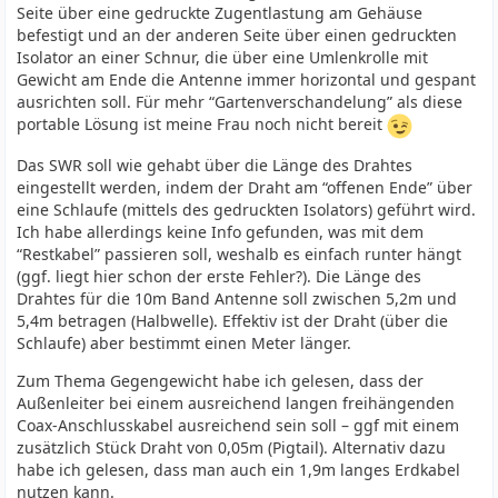
Seite über eine gedruckte Zugentlastung am Gehäuse
befestigt und an der anderen Seite über einen gedruckten
Isolator an einer Schnur, die über eine Umlenkrolle mit
Gewicht am Ende die Antenne immer horizontal und gespant
ausrichten soll. Für mehr “Gartenverschandelung” als diese
portable Lösung ist meine Frau noch nicht bereit
Das SWR soll wie gehabt über die Länge des Drahtes
eingestellt werden, indem der Draht am “offenen Ende” über
eine Schlaufe (mittels des gedruckten Isolators) geführt wird.
Ich habe allerdings keine Info gefunden, was mit dem
“Restkabel” passieren soll, weshalb es einfach runter hängt
(ggf. liegt hier schon der erste Fehler?). Die Länge des
Drahtes für die 10m Band Antenne soll zwischen 5,2m und
5,4m betragen (Halbwelle). Effektiv ist der Draht (über die
Schlaufe) aber bestimmt einen Meter länger.
Zum Thema Gegengewicht habe ich gelesen, dass der
Außenleiter bei einem ausreichend langen freihängenden
Coax-Anschlusskabel ausreichend sein soll – ggf mit einem
zusätzlich Stück Draht von 0,05m (Pigtail). Alternativ dazu
habe ich gelesen, dass man auch ein 1,9m langes Erdkabel
nutzen kann.