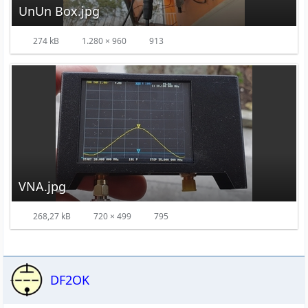
UnUn Box.jpg
274 kB
1.280 × 960
913
VNA.jpg
268,27 kB
720 × 499
795
DF2OK