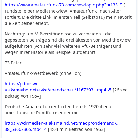
https://www.amateurfunk-73.com/viewtopic.php?t=133
).
Fundstelle per Mediathekview "Amateurfunk" nach Alter
sortiert. Die dritte Link im ersten Teil (Selbstbau) mein Favorit,
die Zeit selber erlebt.
Nachtrag: um Mißverständnisse zu vermeiden - die
geposteten Beiträge sind die drei ältesten von Medithekview
aufgeführten (von sehr viel weiteren Afu-Beiträgen) und
wegen ihrer Historie als Beispiel aufgeführt.
73 Peter
Amateurfunk-Wettbewerb (ohne Ton)
https://pdodswr-
a.akamaihd.net/avke/abendschau/1167293.l.mp4
[26 sec
Beitrag von 1964]
Deutsche Amateurfunker hörten bereits 1920 illegal
amerikanische Rundfunksender mit
https://wdrmedien-a.akamaihd.net/medp/ondemand/…
38_53662365.mp4
[4:04 min Beitrag von 1963]