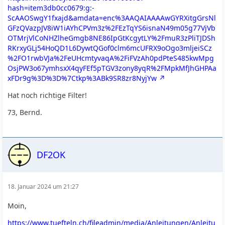
hash=item3db0cc0679:g:-
ScAAOSwgY1fxajd&amdata=enc%3AAQAIAAAAwGYRXitgGrsNl
GFzQVazpJV8iW1iAYhCPVm3z%2FEzTqYS6isnaN49m05g77VjVb
OTMrjVlCoNHZlheGmgb8NE86IpGtKcgytLY%2FmuR3zPliTJDSh
RKrxyGLj54HoQD1L6DywtQGof0clm6mcUFRX9oOgo3mljeiSCz
%2FO1rwbVJa%2FeUHcmtyvaqA%2FiFVzAh0pdPteS485kwMpg
OsjPW3o67ymhsxX4qyFEf5pTGV3zony8yqR%2FMpkMfJhGHPAa
xFDr9g%3D%3D%7Ctkp%3ABk9SR8zr8NyjYw
Hat noch richtige Filter!
73, Bernd.
DF2OK
18. Januar 2024 um 21:27
Moin,
https://www.tuefteln.ch/fileadmin/media/Anleitungen/Anleitu