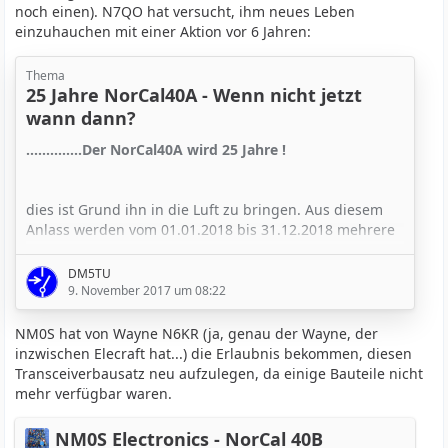
noch einen). N7QO hat versucht, ihm neues Leben
einzuhauchen mit einer Aktion vor 6 Jahren:
Thema
25 Jahre NorCal40A - Wenn nicht jetzt
wann dann?
..............Der NorCal40A wird 25 Jahre !
dies ist Grund ihn in die Luft zu bringen. Aus diesem
Anlass werden vom 01.01.2018 bis 31.12.2018 mehrere
QSO-Partys dazu stattfinden.
Aber es kommt eigentlich noch besser.....
DM5TU
9. November 2017 um 08:22
Viele unter uns haben diesen, von
Wayne Burdick,
N6KR
entwickelten 40m CW Transceiver nicht
NM0S hat von Wayne N6KR (ja, genau der Wayne, der
aufbauen können, oder haben ihren selbst gebauten
inzwischen Elecraft hat...) die Erlaubnis bekommen, diesen
Sendeempfänger weitergegeben.
Transceiverbausatz neu aufzulegen, da einige Bauteile nicht
mehr verfügbar waren.
Für alle unter uns die dies bereuen, oder einfach zu
spät dran waren ist jetzt der Zeitpunkt gekommen
NM0S Electronics - NorCal 40B