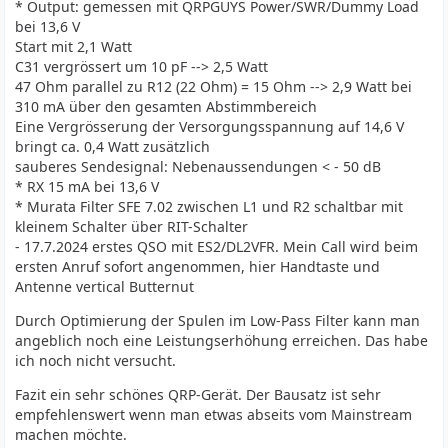
* Output: gemessen mit QRPGUYS Power/SWR/Dummy Load
bei 13,6 V
Start mit 2,1 Watt
C31 vergrössert um 10 pF --> 2,5 Watt
47 Ohm parallel zu R12 (22 Ohm) = 15 Ohm --> 2,9 Watt bei
310 mA über den gesamten Abstimmbereich
Eine Vergrösserung der Versorgungsspannung auf 14,6 V
bringt ca. 0,4 Watt zusätzlich
sauberes Sendesignal: Nebenaussendungen < - 50 dB
* RX 15 mA bei 13,6 V
* Murata Filter SFE 7.02 zwischen L1 und R2 schaltbar mit
kleinem Schalter über RIT-Schalter
- 17.7.2024 erstes QSO mit ES2/DL2VFR. Mein Call wird beim
ersten Anruf sofort angenommen, hier Handtaste und
Antenne vertical Butternut
Durch Optimierung der Spulen im Low-Pass Filter kann man
angeblich noch eine Leistungserhöhung erreichen. Das habe
ich noch nicht versucht.
Fazit ein sehr schönes QRP-Gerät. Der Bausatz ist sehr
empfehlenswert wenn man etwas abseits vom Mainstream
machen möchte.