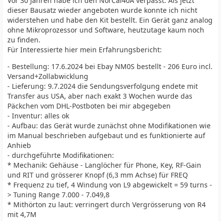
Vor 30 Jahren habe ich den NorCal40A verpasst. Als jetzt
dieser Bausatz wieder angeboten wurde konnte ich nicht
widerstehen und habe den Kit bestellt. Ein Gerät ganz analog
ohne Mikroprozessor und Software, heutzutage kaum noch
zu finden.
Für Interessierte hier mein Erfahrungsbericht:
- Bestellung: 17.6.2024 bei Ebay NM0S bestellt - 206 Euro incl.
Versand+Zollabwicklung
- Lieferung: 9.7.2024 die Sendungsverfolgung endete mit
Transfer aus USA, aber nach exakt 3 Wochen wurde das
Päckchen vom DHL-Postboten bei mir abgegeben
- Inventur: alles ok
- Aufbau: das Gerät wurde zunächst ohne Modifikationen wie
im Manual beschrieben aufgebaut und es funktionierte auf
Anhieb
- durchgeführte Modifikationen:
* Mechanik: Gehäuse - Langlöcher für Phone, Key, RF-Gain
und RIT und grösserer Knopf (6,3 mm Achse) für FREQ
* Frequenz zu tief, 4 Windung von L9 abgewickelt = 59 turns -
> Tuning Range 7.000 - 7.049,8
* Mithörton zu laut: verringert durch Vergrösserung von R4
mit 4,7M