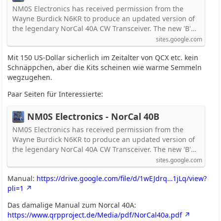
dies…
NM0S Electronics has received permission from the
Wayne Burdick N6KR to produce an updated version of
the legendary NorCal 40A CW Transceiver. The new 'B'…
sites.google.com
Mit 150 US-Dollar sicherlich im Zeitalter von QCX etc. kein
Schnäppchen, aber die Kits scheinen wie warme Semmeln
wegzugehen.
Paar Seiten für Interessierte:
NM0S Electronics - NorCal 40B
NM0S Electronics has received permission from the
Wayne Burdick N6KR to produce an updated version of
the legendary NorCal 40A CW Transceiver. The new 'B'…
sites.google.com
Manual:
https://drive.google.com/file/d/1wEJdrq…1jLq/view?
pli=1
Das damalige Manual zum Norcal 40A:
https://www.qrpproject.de/Media/pdf/NorCal40a.pdf