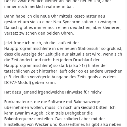
Der ist zwar deutlich kleiner als bei der neuen Uhr, aber
immer noch merklich wahrnehmbar.
Dann habe ich die neue Uhr mittels Reset-Taster neu
gestartet um sie zu einer Neu-Synchronisation zu zwingen.
Danach gibt es immer noch einen deutlichen, aber kleineren,
Versatz zwischen den beiden Uhren.
Jetzt frage ich mich, ob die Laufzeit der
Hauptprogrammschleife in der neuen Stationsuhr so groß ist,
dass die Anzeige der Zeit (die nur aktualisiert wird, wenn sich
die Zeit ändert und nicht bei jedem Druchlauf der
Hauptprogrammschleife) so stark (also >1s) hinter der
tatsächlichen Zeit hinterher läuft oder ob es andere Ursachen
(z.B. deutlich verzögerte Ausgabe des Zeitsignals aus dem
DCF77-Modul) geben kann.
Hat dazu jemand irgendwelche Hinweise für mich?
Funkamateure, die die Software mit Bakenanzeige
übernehmen wollen, muss ich noch um Geduld bitten: Ich
kann zwar im Augeblick mittels Drehgeber die
Bakenfrequenz einstellen. Das kollidiert aber mit der
Einstellung von Wecker und Kurzzeittimer. Es gibt also neben