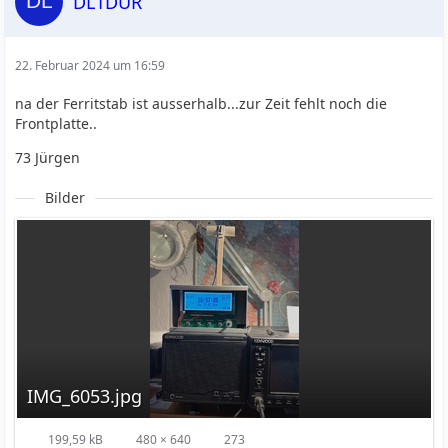
DL1DUR
22. Februar 2024 um 16:59
na der Ferritstab ist ausserhalb...zur Zeit fehlt noch die
Frontplatte..
73 Jürgen
Bilder
IMG_6053.jpg
199,59 kB
480 × 640
273