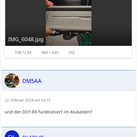
IMG_6048.jpg
108,72 kB
480 × 640
242
DM5AA
22. Februar 2024 um 14:15
und der DCF-RX funktioniert im Alukasten?