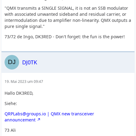
"QMX transmits a SINGLE SIGNAL, it is not an SSB modulator
with associated unwanted sideband and residual carrier, or
intermodulation due to amplifier non-linearity. QMX outputs a
pure single signal."
73/72 de Ingo, DK3RED - Don't forget: the fun is the power!
DJ0TK
19. Mai 2023 um 09:47
Hallo DK3RED,
Siehe:
QRPLabs@groups.io | QMX new transceiver
announcement
73 Ali