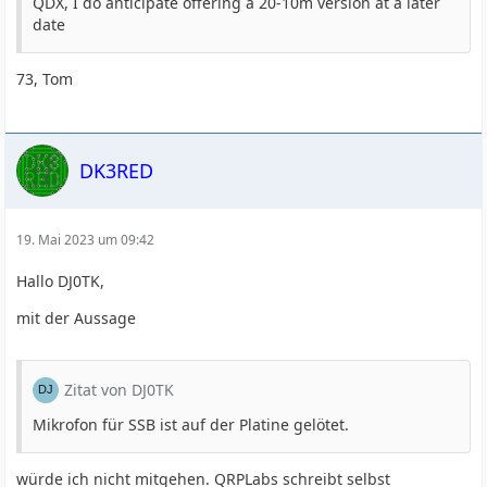
QDX, I do anticipate offering a 20-10m version at a later
date
73, Tom
DK3RED
19. Mai 2023 um 09:42
Hallo DJ0TK,
mit der Aussage
Zitat von DJ0TK
Mikrofon für SSB ist auf der Platine gelötet.
würde ich nicht mitgehen. QRPLabs schreibt selbst