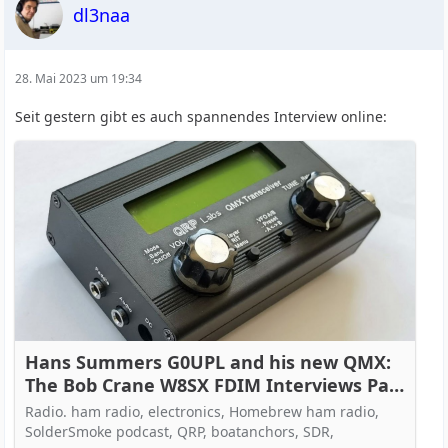
dl3naa
28. Mai 2023 um 19:34
Seit gestern gibt es auch spannendes Interview online:
Hans Summers G0UPL and his new QMX:
The Bob Crane W8SX FDIM Interviews Part
1 (audio)
Radio. ham radio, electronics, Homebrew ham radio,
SolderSmoke podcast, QRP, boatanchors, SDR,