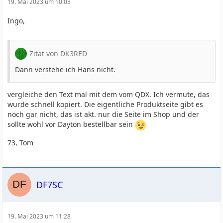
19. Mai 2023 um 10:03
Ingo,
Internally the mechanical design is also similar to QCX-
mini, with a main board, controls board and LCD board.
The LCD board fits into the enclosure rails and the main
board is suspended below it on four 11mm nylon spacers.
Zitat von DK3RED
Dann verstehe ich Hans nicht.
Electrically, the design of QMX is largely based on QDX. It
vergleiche den Text mal mit dem vom QDX. Ich vermute, das
is again an embedded SDR with the same BPF and LPF
wurde schnell kopiert. Die eigentliche Produktseite gibt es
design, same push-pull PA, and PIN diode band
noch gar nicht, das ist akt. nur die Seite im Shop und der
switching, same PCM1804 stereo ADC chip. There are
sollte wohl vor Dayton bestellbar sein
multiple changes to the design, incremental additions to
QDX, as follows:
73, Tom
1. Processor change.
2. Audio headphones output
DF7SC
3. User interface (buttons, LCD, rotary encoders)
4. Switching power supplies
19. Mai 2023 um 11:28
5. RF envelope shaping