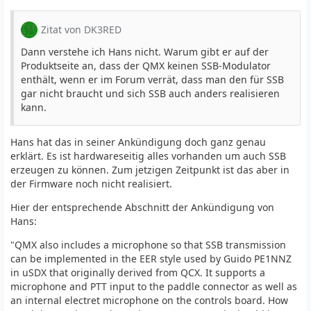
6. SWR bridge.
Zitat von DK3RED
Dann verstehe ich Hans nicht. Warum gibt er auf der
QDX processor is an STM32F401 running at 72 MHz. Very
Produktseite an, dass der QMX keinen SSB-Modulator
powerful. With 128K Flash and 64K RAM. An 8K EEPROM
enthält, wenn er im Forum verrät, dass man den für SSB
is used for parameter storage. QMX has an STM32F446
gar nicht braucht und sich SSB auch anders realisieren
running at 168 MHz so a considerable step up. It has
kann.
512K Flash and 128K RAM. A 128K EEPROM us used for
parameter storage etc. The increase in processing
Hans hat das in seiner Ankündigung doch ganz genau
capabilities should provide ample opportunity for lots of
erklärt. Es ist hardwareseitig alles vorhanden um auch SSB
exciting future enhancements.
erzeugen zu können. Zum jetzigen Zeitpunkt ist das aber in
der Firmware noch nicht realisiert.
Hier der entsprechende Abschnitt der Ankündigung von
The audio output uses a CS4334 24-bit 48ksps stereo I2S
Hans:
DAC during a dual op-amp (NE5532). The output drive is
therefore twice as powerful as QCX-mini. The 24-bit
"QMX also includes a microphone so that SSB transmission
output resolution allows digital implementation of the
can be implemented in the EER style used by Guido PE1NNZ
volume control.
in uSDX that originally derived from QCX. It supports a
microphone and PTT input to the paddle connector as well as
an internal electret microphone on the controls board. How