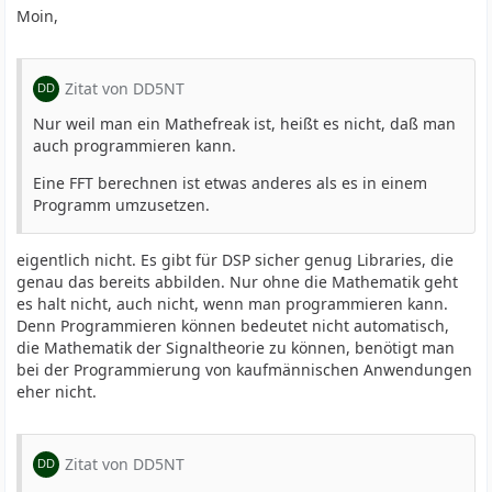
Specifically a 168MHz 32-bit ARM Cortex M4 DSP
Moin,
processor (compared to uSDX 20MHz 8-bit AVR); 512K
Flash (compared to 32K); 128K RAM (compared to 2K); and
37dB of very linear amplitude control range (compared to
Zitat von DD5NT
20dB from applying 10-bit PWM DC bias modulation to
the BS170 gates). Due to these hardware advantages I am
Nur weil man ein Mathefreak ist, heißt es nicht, daß man
optimistic that QMX will be able to provide a respectable
auch programmieren kann.
SSB quality but this remains to be seen, has not been
implemented yet in the firmware, and therefore is not a
Eine FFT berechnen ist etwas anderes als es in einem
hard promise at this stage.
Programm umzusetzen.
eigentlich nicht. Es gibt für DSP sicher genug Libraries, die
QMX is implemented on a single 6-layer board which is
genau das bereits abbilden. Nur ohne die Mathematik geht
broken out into LCD board, main board, controls board
es halt nicht, auch nicht, wenn man programmieren kann.
and the two power supply boards. Of course there are a
Denn Programmieren können bedeutet nicht automatisch,
large number of SMD components, all are pre-soldered.
die Mathematik der Signaltheorie zu können, benötigt man
bei der Programmierung von kaufmännischen Anwendungen
eher nicht.
The current firmware implements QDX digimodes and
QCX CW mode functionality (all QCX radio features
including VFO A/B/Split, message and frequency
Zitat von DD5NT
memories, iambic Keyer, CW decoder, CW and WSPR