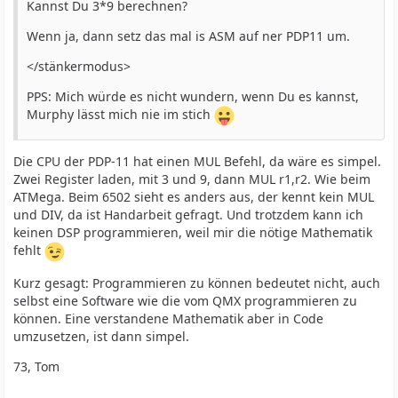
Kannst Du 3*9 berechnen?
beacon, GPS interface). The current firmware isn't well
polished yet and should be considered beta; I anticipate
Wenn ja, dann setz das mal is ASM auf ner PDP11 um.
frequent updates over the coming weeks and months to
finesse the transceiver and implement new exciting
</stänkermodus>
functionality. Firmware update uses the same mechanism
PPS: Mich würde es nicht wundern, wenn Du es kannst,
as on QDX: the radio appears as a USB Flash drive, and
Murphy lässt mich nie im stich
you copy in the new firmware file downloaded from QRP
Labs website.
Die CPU der PDP-11 hat einen MUL Befehl, da wäre es simpel.
Zwei Register laden, mit 3 und 9, dann MUL r1,r2. Wie beim
ATMega. Beim 6502 sieht es anders aus, der kennt kein MUL
The band coverage of QMX is 80, 60, 40, 30 and 20m. Just
und DIV, da ist Handarbeit gefragt. Und trotzdem kann ich
as on QDX you can change component values in the filters
keinen DSP programmieren, weil mir die nötige Mathematik
if you want to configure it for other bands. And just as
fehlt
QDX, I do anticipate offering a 20-10m version at a later
date.
Kurz gesagt: Programmieren zu können bedeutet nicht, auch
selbst eine Software wie die vom QMX programmieren zu
können. Eine verstandene Mathematik aber in Code
umzusetzen, ist dann simpel.
73, Tom