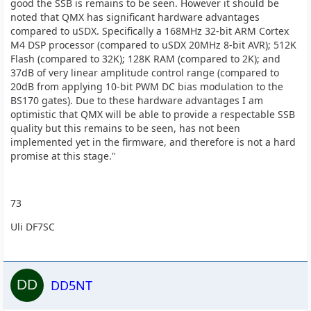
A QCX-mini uses 72mA. QCX+ is over 100mA. QDX 150mA.
good the SSB is remains to be seen. However it should be
Now QMX with it's more powerful processor and
noted that QMX has significant hardware advantages
additional circuits wants to consume 220mA. But for
compared to uSDX. Specifically a 168MHz 32-bit ARM Cortex
portable operations people care about receive current.
M4 DSP processor (compared to uSDX 20MHz 8-bit AVR); 512K
Therefore I implemented three buck converters, for the
Flash (compared to 32K); 128K RAM (compared to 2K); and
PIN diode forward bias on transmit (as on QDX), and for
37dB of very linear amplitude control range (compared to
the 5V and 3.3V supply rails. The resulting receive current
20dB from applying 10-bit PWM DC bias modulation to the
consumption of QMX is 80mA (display backlight off -
BS170 gates). Due to these hardware advantages I am
increases 6mA with display backlight on). It may be
optimistic that QMX will be able to provide a respectable SSB
possible to further improve the current consumption of
quality but this remains to be seen, has not been
QMX later with some firmware changes.
implemented yet in the firmware, and therefore is not a hard
promise at this stage."
The buck converters are implemented using discrete
components and based on the QDX PIN diode bias
73
supply. The processor implements the control loop,
Uli DF7SC
generating PWM and measuring the output voltage using
an ADC input. Of course this is very noisy, harmonics go
up into the RF spectrum where we want to hear weak
signals. However I have designed out this noise. Firstly a
DD5NT
normal switching chip normally has a free-running RC
oscillator, these are drifty and have large phase noise; it