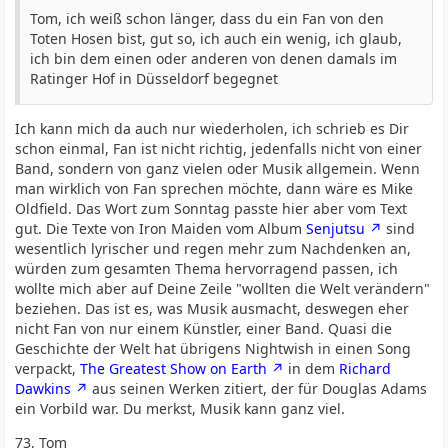
Tom, ich weiß schon länger, dass du ein Fan von den
Toten Hosen bist, gut so, ich auch ein wenig, ich glaub,
ich bin dem einen oder anderen von denen damals im
Ratinger Hof in Düsseldorf begegnet
Ich kann mich da auch nur wiederholen, ich schrieb es Dir
schon einmal, Fan ist nicht richtig, jedenfalls nicht von einer
Band, sondern von ganz vielen oder Musik allgemein. Wenn
man wirklich von Fan sprechen möchte, dann wäre es Mike
Oldfield. Das Wort zum Sonntag passte hier aber vom Text
gut. Die Texte von Iron Maiden vom Album
Senjutsu
sind
wesentlich lyrischer und regen mehr zum Nachdenken an,
würden zum gesamten Thema hervorragend passen, ich
wollte mich aber auf Deine Zeile "wollten die Welt verändern"
beziehen. Das ist es, was Musik ausmacht, deswegen eher
nicht Fan von nur einem Künstler, einer Band. Quasi die
Geschichte der Welt hat übrigens Nightwish in einen Song
verpackt,
The Greatest Show on Earth
in dem
Richard
Dawkins
aus seinen Werken zitiert, der für Douglas Adams
ein Vorbild war. Du merkst, Musik kann ganz viel.
73, Tom