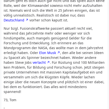
darum geht es doch auch gar nicht und das spielt auch keine
Rolle, weil der Klimawandel sowieso nicht mehr aufzuhalten
ist. Niemals wird sich die Welt in 25 Jahren einigen, das ist
völlig unrealistisch. Realistisch ist dabei nur, dass
Deutschland
vorher schon kaputt ist.
Nur bzgl. Fusionskraftwerke passiert aktuell recht viel,
während das Jahrzehnte mehr oder weniger vor sich
hindümpelte, auch mangels genügend Gelder für die
Forschung und Entwicklung. Ich erinnere an das
Mondprogramm der NASA, das wollte man in dem Jahrzehnt
erledigt haben. Oder
Elon Musk
, den alle bei seinen Ideen
zu SpaceX als Spinner bezeichnet haben. Wieder andere
haben Steve Jobs
verlacht
. Für Rüstung sind 100 Milliarden
kein Problem, für Bildung und Forschung schon. Jetzt steigen
private Unternehmen mit massiven Kapitalaufgebot ein und
versammeln um sich die klügsten Köpfe. Wieder lachen
einige über die neuen Konzepte und plötzlich ist einer dabei,
bei dem es funktioniert. Das alles wird mindestens
spannend!
73, Tom