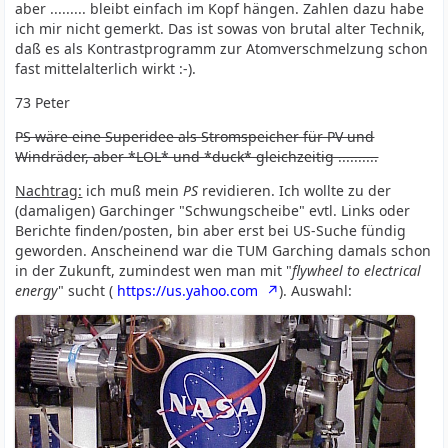
aber ......... bleibt einfach im Kopf hängen. Zahlen dazu habe
ich mir nicht gemerkt. Das ist sowas von brutal alter Technik,
daß es als Kontrastprogramm zur Atomverschmelzung schon
fast mittelalterlich wirkt :-).
73 Peter
PS wäre eine Superidee als Stromspeicher für PV und
Windräder, aber *LOL* und *duck* gleichzeitig ..........
Nachtrag:
ich muß mein
PS
revidieren. Ich wollte zu der
(damaligen) Garchinger "Schwungscheibe" evtl. Links oder
Berichte finden/posten, bin aber erst bei US-Suche fündig
geworden. Anscheinend war die TUM Garching damals schon
in der Zukunft, zumindest wen man mit "
flywheel to electrical
energy
" sucht (
https://us.yahoo.com
). Auswahl: