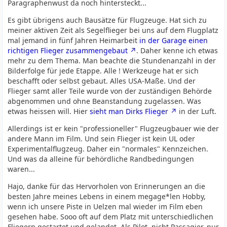
Paragraphenwust da noch hintersteckt...
Es gibt übrigens auch Bausätze für Flugzeuge. Hat sich zu
meiner aktiven Zeit als Segelflieger bei uns auf dem Flugplatz
mal jemand in fünf Jahren Heimarbeit
in der Garage einen
richtigen Flieger zusammengebaut
. Daher kenne ich etwas
mehr zu dem Thema. Man beachte die Stundenanzahl in der
Bilderfolge für jede Etappe. Alle ! Werkzeuge hat er sich
beschafft oder selbst gebaut. Alles USA-Maße. Und der
Flieger samt aller Teile wurde von der zuständigen Behörde
abgenommen und ohne Beanstandung zugelassen. Was
etwas heissen will. Hier
sieht man Dirks Flieger
in der Luft.
Allerdings ist er kein "professioneller" Flugzeugbauer wie der
andere Mann im Film. Und sein Flieger ist kein UL oder
Experimentalflugzeug. Daher ein "normales" Kennzeichen.
Und was da alleine für behördliche Randbedingungen
waren...
Hajo, danke für das Hervorholen von Erinnerungen an die
besten Jahre meines Lebens in einem megage*len Hobby,
wenn ich unsere Piste in Uelzen mal wieder im Film eben
gesehen habe. Sooo oft auf dem Platz mit unterschiedlichen
Fliegern gestartet und gelandet. Als Pilot, nicht Passagier, nur