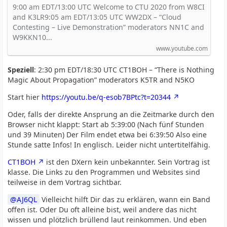
9:00 am EDT/13:00 UTC Welcome to CTU 2020 from W8CI
and K3LR9:05 am EDT/13:05 UTC WW2DX – “Cloud
Contesting – Live Demonstration” moderators NN1C and
W9KKN10...
www.youtube.com
Speziell
: 2:30 pm EDT/18:30 UTC CT1BOH – “There is Nothing
Magic About Propagation” moderators K5TR and N5KO
Start hier
https://youtu.be/q-esob7BPtc?t=20344
Oder, falls der direkte Ansprung an die Zeitmarke durch den
Browser nicht klappt: Start ab 5:39:00 (Nach fünf Stunden
und 39 Minuten) Der Film endet etwa bei 6:39:50 Also eine
Stunde satte Infos! In englisch. Leider nicht untertitelfähig.
CT1BOH
ist den DXern kein unbekannter. Sein Vortrag ist
klasse. Die Links zu den Programmen und Websites sind
teilweise in dem Vortrag sichtbar.
AJ6QL
Vielleicht hilft Dir das zu erklären, wann ein Band
offen ist. Oder Du oft alleine bist, weil andere das nicht
wissen und plötzlich brüllend laut reinkommen. Und eben