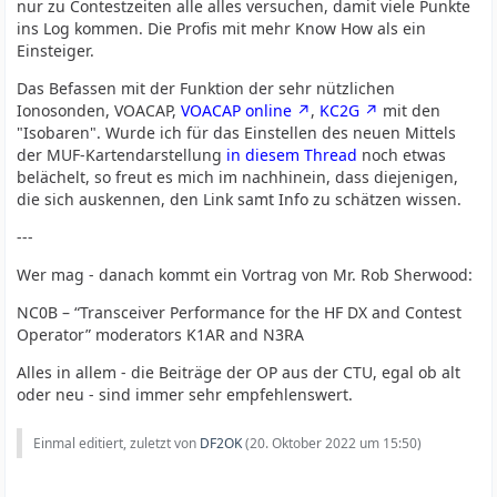
nur zu Contestzeiten alle alles versuchen, damit viele Punkte
ins Log kommen. Die Profis mit mehr Know How als ein
Einsteiger.
Das Befassen mit der Funktion der sehr nützlichen
Ionosonden, VOACAP,
VOACAP online
,
KC2G
mit den
"Isobaren". Wurde ich für das Einstellen des neuen Mittels
der MUF-Kartendarstellung
in diesem Thread
noch etwas
belächelt, so freut es mich im nachhinein, dass diejenigen,
die sich auskennen, den Link samt Info zu schätzen wissen.
---
Wer mag - danach kommt ein Vortrag von Mr. Rob Sherwood:
NC0B – “Transceiver Performance for the HF DX and Contest
Operator” moderators K1AR and N3RA
Alles in allem - die Beiträge der OP aus der CTU, egal ob alt
oder neu - sind immer sehr empfehlenswert.
Einmal editiert, zuletzt von
DF2OK
(
20. Oktober 2022 um 15:50
)