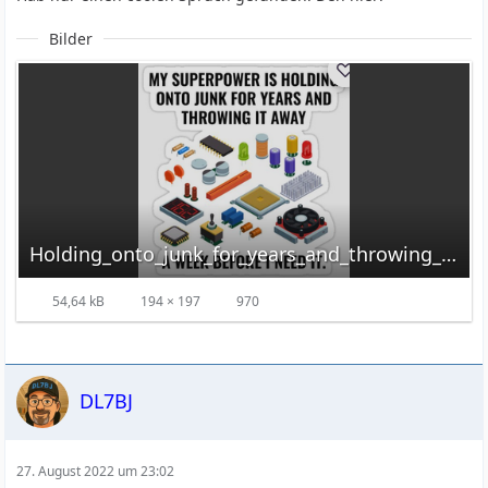
Bilder
Holding_onto_junk_for_years_and_throwing_it_away_a_week_before_I_need_it.png
54,64 kB
194 × 197
970
DL7BJ
27. August 2022 um 23:02