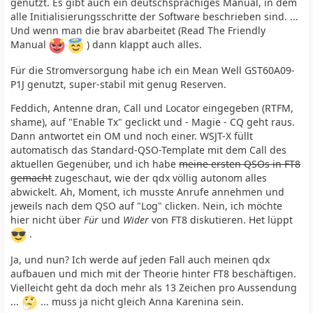
genutzt. Es gibt auch ein deutschsprachiges Manual, in dem
alle Initialisierungsschritte der Software beschrieben sind. ...
Und wenn man die brav abarbeitet (Read The Friendly
Manual
) dann klappt auch alles.
Für die Stromversorgung habe ich ein Mean Well GST60A09-
P1J genutzt, super-stabil mit genug Reserven.
Feddich, Antenne dran, Call und Locator eingegeben (RTFM,
shame), auf "Enable Tx" geclickt und - Magie - CQ geht raus.
Dann antwortet ein OM und noch einer. WSJT-X füllt
automatisch das Standard-QSO-Template mit dem Call des
aktuellen Gegenüber, und ich habe
meine ersten QSOs in FT8
gemacht
zugeschaut, wie der qdx völlig autonom alles
abwickelt. Ah, Moment, ich musste Anrufe annehmen und
jeweils nach dem QSO auf "Log" clicken. Nein, ich möchte
hier nicht über
Für
und
Wider
von FT8 diskutieren. Het lüppt
.
Ja, und nun? Ich werde auf jeden Fall auch meinen qdx
aufbauen und mich mit der Theorie hinter FT8 beschäftigen.
Vielleicht geht da doch mehr als 13 Zeichen pro Aussendung
...
... muss ja nicht gleich Anna Karenina sein.