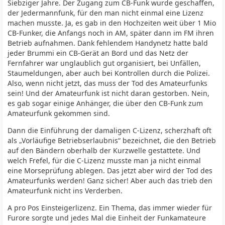
Siebziger Jahre. Der Zugang zum CB-Funk wurde geschaffen,
der Jedermannfunk, für den man nicht einmal eine Lizenz
machen musste. Ja, es gab in den Hochzeiten weit über 1 Mio
CB-Funker, die Anfangs noch in AM, später dann im FM ihren
Betrieb aufnahmen. Dank fehlendem Handynetz hatte bald
jeder Brummi ein CB-Gerät an Bord und das Netz der
Fernfahrer war unglaublich gut organisiert, bei Unfällen,
Staumeldungen, aber auch bei Kontrollen durch die Polizei.
Also, wenn nicht jetzt, das muss der Tod des Amateurfunks
sein! Und der Amateurfunk ist nicht daran gestorben. Nein,
es gab sogar einige Anhänger, die über den CB-Funk zum
Amateurfunk gekommen sind.
Dann die Einführung der damaligen C-Lizenz, scherzhaft oft
als „Vorläufige Betriebserlaubnis“ bezeichnet, die den Betrieb
auf den Bändern oberhalb der Kurzwelle gestattete. Und
welch Frefel, für die C-Lizenz musste man ja nicht einmal
eine Morseprüfung ablegen. Das jetzt aber wird der Tod des
Amateurfunks werden! Ganz sicher! Aber auch das trieb den
Amateurfunk nicht ins Verderben.
A pro Pos Einsteigerlizenz. Ein Thema, das immer wieder für
Furore sorgte und jedes Mal die Einheit der Funkamateure