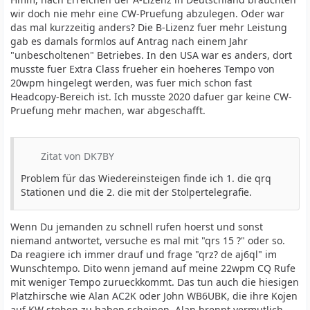
wir doch nie mehr eine CW-Pruefung abzulegen. Oder war
das mal kurzzeitig anders? Die B-Lizenz fuer mehr Leistung
gab es damals formlos auf Antrag nach einem Jahr
"unbescholtenen" Betriebes. In den USA war es anders, dort
musste fuer Extra Class frueher ein hoeheres Tempo von
20wpm hingelegt werden, was fuer mich schon fast
Headcopy-Bereich ist. Ich musste 2020 dafuer gar keine CW-
Pruefung mehr machen, war abgeschafft.
Zitat von DK7BY
Problem für das Wiedereinsteigen finde ich 1. die qrq
Stationen und die 2. die mit der Stolpertelegrafie.
Wenn Du jemanden zu schnell rufen hoerst und sonst
niemand antwortet, versuche es mal mit "qrs 15 ?" oder so.
Da reagiere ich immer drauf und frage "qrz? de aj6ql" im
Wunschtempo. Dito wenn jemand auf meine 22wpm CQ Rufe
mit weniger Tempo zurueckkommt. Das tun auch die hiesigen
Platzhirsche wie Alan AC2K oder John WB6UBK, die ihre Kojen
auf KW stehen zu haben scheinen. Alan brennt vermutlich