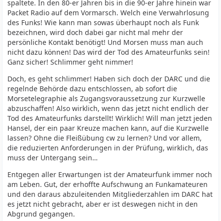
spaltete. In den 80-er Jahren bis in die 90-er Jahre hinein war
Packet Radio auf dem Vormarsch. Welch eine Verwahrlosung
des Funks! Wie kann man sowas überhaupt noch als Funk
bezeichnen, wird doch dabei gar nicht mal mehr der
persönliche Kontakt benötigt! Und Morsen muss man auch
nicht dazu können! Das wird der Tod des Amateurfunks sein!
Ganz sicher! Schlimmer geht nimmer!
Doch, es geht schlimmer! Haben sich doch der DARC und die
regelnde Behörde dazu entschlossen, ab sofort die
Morsetelegraphie als Zugangsvoraussetzung zur Kurzwelle
abzuschaffen! Also wirklich, wenn das jetzt nicht endlich der
Tod des Amateurfunks darstellt! Wirklich! Will man jetzt jeden
Hansel, der ein paar Kreuze machen kann, auf die Kurzwelle
lassen? Ohne die Fleißübung cw zu lernen? Und vor allem,
die reduzierten Anforderungen in der Prüfung, wirklich, das
muss der Untergang sein…
Entgegen aller Erwartungen ist der Amateurfunk immer noch
am Leben. Gut, der erhoffte Aufschwung an Funkamateuren
und den daraus abzuleitenden Mitgliederzahlen im DARC hat
es jetzt nicht gebracht, aber er ist deswegen nicht in den
Abgrund gegangen.