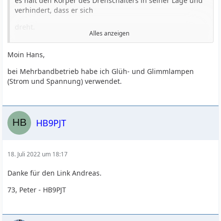
es hält den Körper des Drehschalters in seiner Lage und
verhindert, dass er sich
dreht.
Alles anzeigen
Ansonsten herzlichen Dank für die vielen Anregungen,
ich bin in einem Buch von Alfred Klüß auf die
Moin Hans,
Glühlampenmethode zur Abstimmung
bei Mehrbandbetrieb habe ich Glüh- und Glimmlampen
von Hühnerleitern gestoßen. Auch om Annecke hat mal in
(Strom und Spannung) verwendet.
einem seiner Kataloge solche Drähte mit Lämpchen
angeboten.
Wenn ich solche Birnen im Kfz-Handel finde, werde ich
HB9PJT
das mal nachbauen und ausprobieren.
73, Hans-Gerd, DH1YBD
18. Juli 2022 um 18:17
Danke für den Link Andreas.
73, Peter - HB9PJT