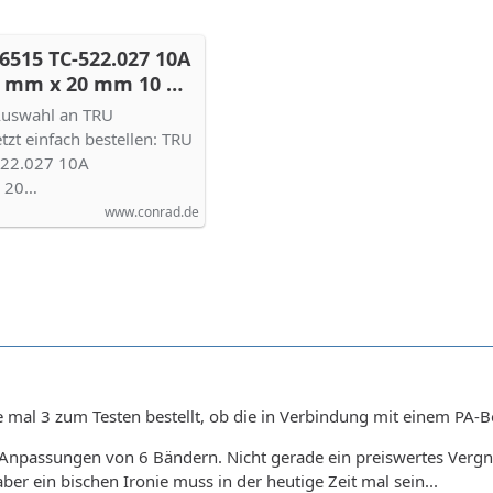
515 TC-522.027 10A
 5 mm x 20 mm 10 A
1 St. kaufen
Auswahl an TRU
t einfach bestellen: TRU
22.027 10A
x 20…
www.conrad.de
e mal 3 zum Testen bestellt, ob die in Verbindung mit einem PA-
 Anpassungen von 6 Bändern. Nicht gerade ein preiswertes Verg
aber ein bischen Ironie muss in der heutige Zeit mal sein...