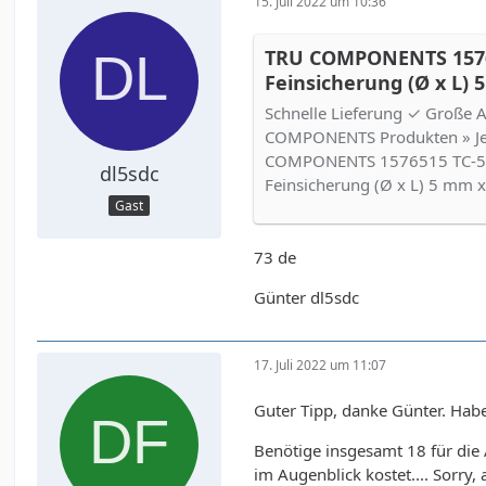
15. Juli 2022 um 10:36
TRU COMPONENTS 1576
Feinsicherung (Ø x L)
250 V Träge -T- Inhalt 
Schnelle Lieferung ✓ Große 
COMPONENTS Produkten » Jetz
COMPONENTS 1576515 TC-5
dl5sdc
Feinsicherung (Ø x L) 5 mm 
Gast
73 de
Günter dl5sdc
17. Juli 2022 um 11:07
Guter Tipp, danke Günter. Hab
Benötige insgesamt 18 für die
im Augenblick kostet.... Sorry, 