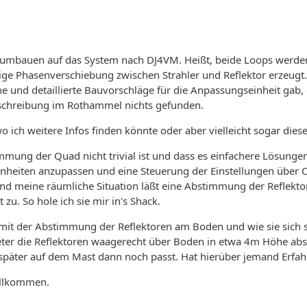
umbauen auf das System nach DJ4VM. Heißt, beide Loops werden
ige Phasenverschiebung zwischen Strahler und Reflektor erzeugt.
e und detaillierte Bauvorschläge für die Anpassungseinheit gab, d
eschreibung im Rothammel nichts gefunden.
wo ich weitere Infos finden könnte oder aber vielleicht sogar die
immung der Quad nicht trivial ist und dass es einfachere Lösungen
nheiten anzupassen und eine Steuerung der Einstellungen über 
und meine räumliche Situation läßt eine Abstimmung der Reflekto
zu. So hole ich sie mir in's Shack.
it der Abstimmung der Reflektoren am Boden und wie sie sich s
r die Reflektoren waagerecht über Boden in etwa 4m Höhe absti
später auf dem Mast dann noch passt. Hat hierüber jemand Erfa
willkommen.