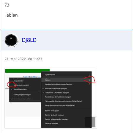
73
Fabian
DJ8LD
21. Mai 2022 um 11:23