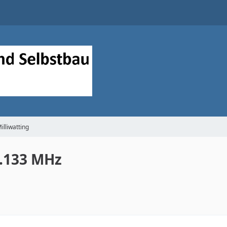
illiwatting
0.133 MHz