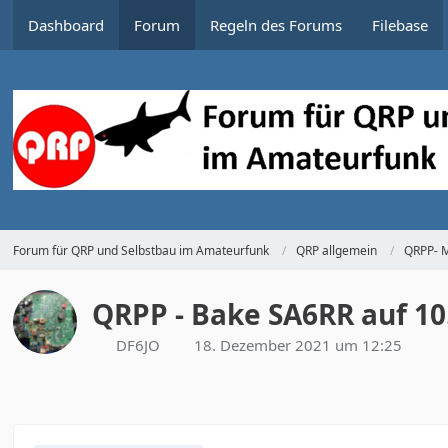
Dashboard
Forum
Regeln des Forums
Filebase
Forum für QRP und Selbstbau im Amateurfunk
QRP allgemein
QRPP- M
QRPP - Bake SA6RR auf 1
DF6JO
18. Dezember 2021 um 12:25