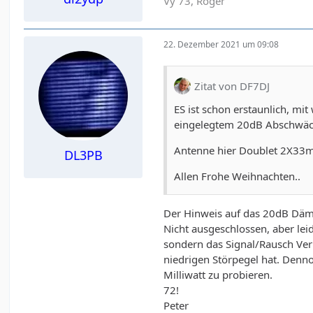
Vy 73, Roger
22. Dezember 2021 um 09:08
Zitat von DF7DJ
ES ist schon erstaunlich, m
eingelegtem 20dB Abschwäc
Antenne hier Doublet 2X33m
DL3PB
Allen Frohe Weihnachten..
Der Hinweis auf das 20dB Däm
Nicht ausgeschlossen, aber lei
sondern das Signal/Rausch Verh
niedrigen Störpegel hat. Denn
Milliwatt zu probieren.
72!
Peter