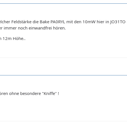
 welcher Feldstärke die Bake PA0RYL mit den 10mW hier in JO31T
r immer noch einwandfrei hören.
n 12m Höhe..
 hören ohne besondere "Kniffe" !