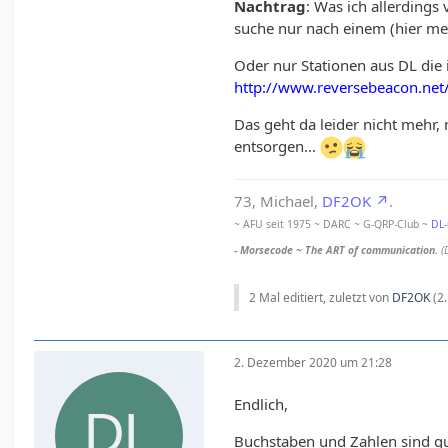
Nachtrag
: Was ich allerdings
suche nur nach einem (hier mei
Oder nur Stationen aus DL die
http://www.reversebeacon.ne
Das geht da leider nicht mehr,
entsorgen...
73, Michael,
DF2OK
.
~ AFU seit 1975 ~ DARC ~ G-QRP-Club ~
DL
- Morsecode ~ The ART of communication.
(
2 Mal editiert, zuletzt von
DF2OK
(
2
2. Dezember 2020 um 21:28
Endlich,
Buchstaben und Zahlen sind gut 