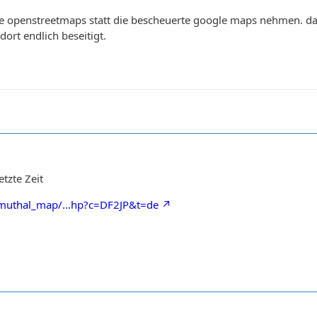
sie openstreetmaps statt die bescheuerte google maps nehmen. da
ort endlich beseitigt.
etzte Zeit
azimuthal_map/…hp?c=DF2JP&t=de