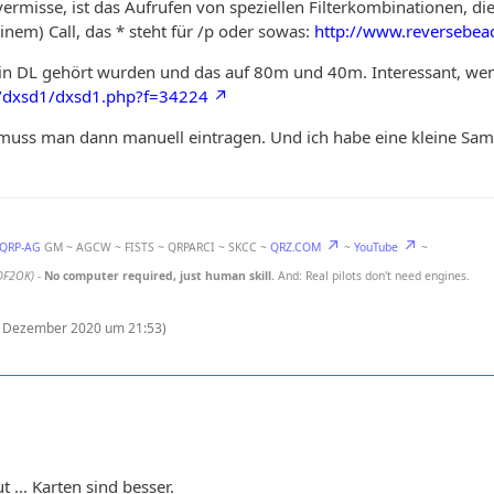
 vermisse, ist das Aufrufen von speziellen Filterkombinationen, d
nem) Call, das * steht für /p oder sowas:
http://www.reversebe
 in DL gehört wurden und das auf 80m und 40m. Interessant, we
t/dxsd1/dxsd1.php?f=34224
 muss man dann manuell eintragen. Und ich habe eine kleine Samm
-QRP-AG
GM ~ AGCW ~ FISTS ~ QRPARCI ~ SKCC ~
QRZ.COM
~
YouTube
~
DF2OK)
-
No computer required, just human skill.
And: Real pilots don't need engines.
. Dezember 2020 um 21:53
)
... Karten sind besser.